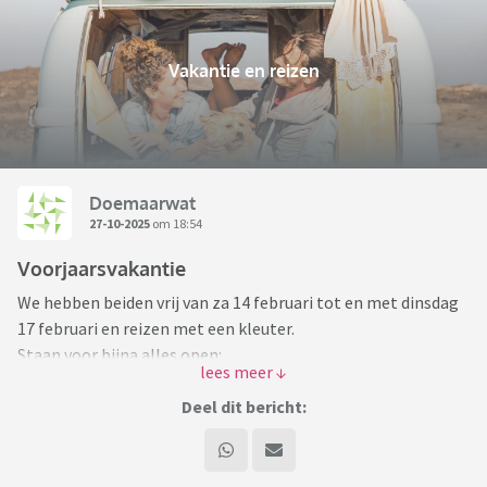
Vakantie en reizen
Doemaarwat
27-10-2025
om 18:54
Voorjaarsvakantie
We hebben beiden vrij van za 14 februari tot en met dinsdag
17 februari en reizen met een kleuter.
Staan voor bijna alles open:
Vliegen/auto/trein
Sneeuw/zon
Deel dit bericht:
wie heeft goede tips?