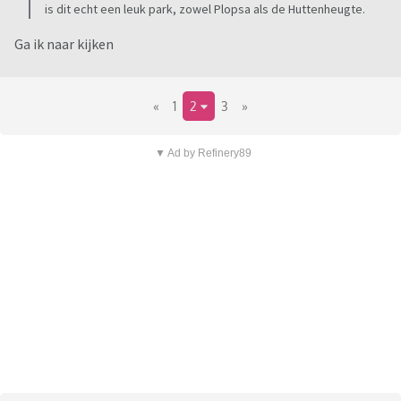
is dit echt een leuk park, zowel Plopsa als de Huttenheugte.
Ga ik naar kijken
«
1
2
3
»
▼ Ad by Refinery89