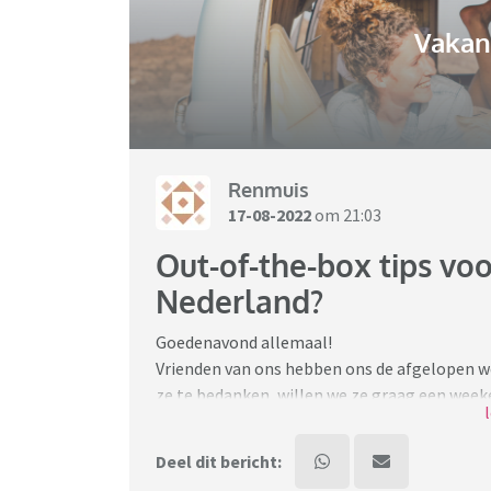
Vakant
Renmuis
17-08-2022
om 21:03
Out-of-the-box tips vo
Nederland?
Goedenavond allemaal!
Vrienden van ons hebben ons de afgelopen w
ze te bedanken, willen we ze graag een weeke
ze zijn wel op veel plekken geweest. Heeft i
bekend stadje, een bijzonder hotel, zoiets?
Deel dit bericht:
Ze houden meer van cultuur dan natuur, en 