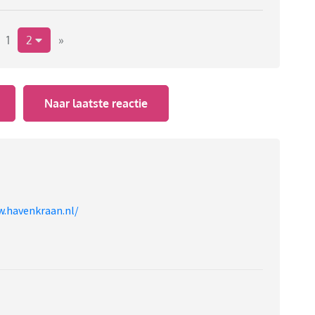
1
2
»
Naar laatste reactie
w.havenkraan.nl/