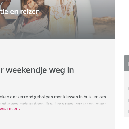
ie en reizen
or weekendje weg in
eken ontzettend geholpen met klussen in huis, en om
ndje weg cadeau doen. Ik wil ze graag verrassen, maar
emand hier misschien nog een leuke tip? Een wat minder
wonen zelf in omgeving Amsterdam.