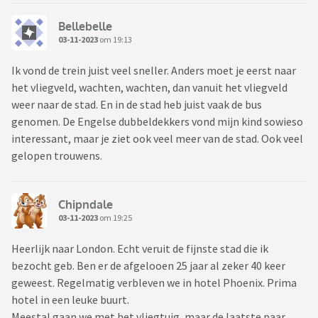
Bellebelle
03-11-2023
om 19:13
Ik vond de trein juist veel sneller. Anders moet je eerst naar
het vliegveld, wachten, wachten, dan vanuit het vliegveld
weer naar de stad. En in de stad heb juist vaak de bus
genomen. De Engelse dubbeldekkers vond mijn kind sowieso
interessant, maar je ziet ook veel meer van de stad. Ook veel
gelopen trouwens.
Chipndale
03-11-2023
om 19:25
Heerlijk naar London. Echt veruit de fijnste stad die ik
bezocht geb. Ben er de afgelooen 25 jaar al zeker 40 keer
geweest. Regelmatig verbleven we in hotel Phoenix. Prima
hotel in een leuke buurt.
Meestal gaan we met het vliegtuig, maar de laatste paar