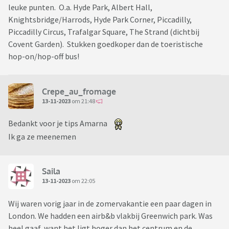
leuke punten. O.a. Hyde Park, Albert Hall,
Knightsbridge/Harrods, Hyde Park Corner, Piccadilly,
Piccadilly Circus, Trafalgar Square, The Strand (dichtbij
Covent Garden). Stukken goedkoper dan de toeristische
hop-on/hop-off bus!
Crepe_au_fromage
13-11-2023
om 21:48
Bedankt voor je tips Amarna
Ik ga ze meenemen
Saila
13-11-2023
om 22:05
Wij waren vorig jaar in de zomervakantie een paar dagen in
London. We hadden een airb&b vlakbij Greenwich park. Was
heel gaaf, want het ligt hoger dan het centrum en de