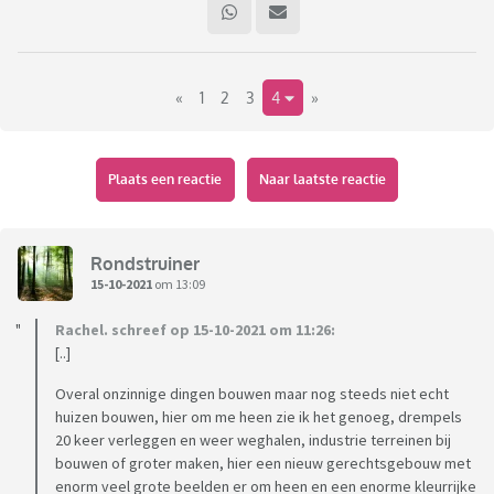
Europa
reizen. De inschrijving voor de zogeheten DiscoverEU-actie
van de
«
1
2
3
4
»
Europese Unie is om 12 uur begonnen en duurt twee weken.
Je kunt eraan
meedoen als je EU-burger bent én tussen 1 juli 2001 en 1
januari 2004
Plaats een reactie
Naar laatste reactie
bent geboren. "
Ik vind het een superleuk idee voor jongeren om hun
Rondstruiner
horizon te verbreden. Hebben jullie pubers al gratis
15-10-2021
om 13:09
kaartjes gescoord ?
Rachel. schreef op 15-10-2021 om 11:26:
[..]
https://www.rtlnieuws.nl/nieuws/nederland/artikel/52596
95/gratis-met-de-trein-door-europa-jongeren-eu
Overal onzinnige dingen bouwen maar nog steeds niet echt
huizen bouwen, hier om me heen zie ik het genoeg, drempels
20 keer verleggen en weer weghalen, industrie terreinen bij
bouwen of groter maken, hier een nieuw gerechtsgebouw met
enorm veel grote beelden er om heen en een enorme kleurrijke