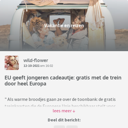
Vakantie en reizen
wild-flower
12-10-2021
om 16:02
EU geeft jongeren cadeautje: gratis met de trein
door heel Europa
" Als warme broodjes gaan ze over de toonbank: de gratis
treinkaarten die de Europese Unie beschikbaar stelt voor
jongeren.
Deel dit bericht:
60.000 jongeren mogen volgend jaar gratis met de trein door