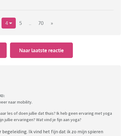
4
5
..
70
»
Naar laatste reactie
43:
eer naar mobility.
aar les of doen jullie dat thuis? Ik heb geen ervaring met yoga
n jullie ervaringen? Wat vind je fijn aan yoga?
begeleiding. Ik vind het fijn dat ik zo mijn spieren