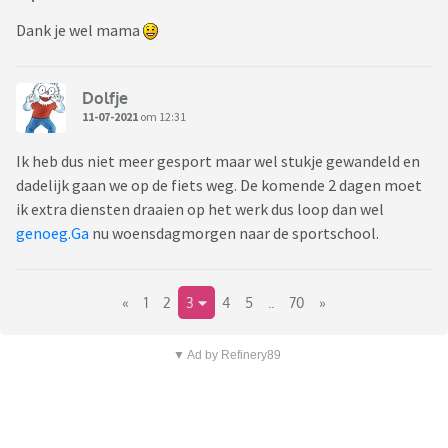
Dank je wel mama
Dolfje
11-07-2021
om 12:31
Ik heb dus niet meer gesport maar wel stukje gewandeld en
dadelijk gaan we op de fiets weg. De komende 2 dagen moet
ik extra diensten draaien op het werk dus loop dan wel
genoeg.Ga
nu woensdagmorgen naar de sportschool.
«
1
2
3
4
5
..
70
»
▼ Ad by Refinery89