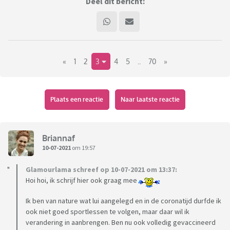
Deel dit bericht:
«
1
2
3
4
5
..
70
»
Plaats een reactie
Naar laatste reactie
Briannaf
10-07-2021
om 19:57
Glamourlama schreef op 10-07-2021 om 13:37:
Hoi hoi, ik schrijf hier ook graag mee
Ik ben van nature wat lui aangelegd en in de coronatijd durfde ik
ook niet goed sportlessen te volgen, maar daar wil ik
verandering in aanbrengen. Ben nu ook volledig gevaccineerd