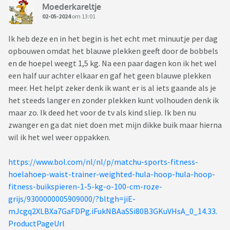
Moederkareltje
02-05-2024
om 13:01
Ik heb deze en in het begin is het echt met minuutje per dag
opbouwen omdat het blauwe plekken geeft door de bobbels
en de hoepel weegt 1,5 kg. Na een paar dagen kon ik het wel
een half uur achter elkaar en gaf het geen blauwe plekken
meer. Het helpt zeker denk ik want er is al iets gaande als je
het steeds langer en zonder plekken kunt volhouden denk ik
maar zo. Ik deed het voor de tv als kind sliep. Ik ben nu
zwanger en ga dat niet doen met mijn dikke buik maar hierna
wil ik het wel weer oppakken.
https://www.bol.com/nl/nl/p/matchu-sports-fitness-
hoelahoep-waist-trainer-weighted-hula-hoop-hula-hoop-
fitness-buikspieren-1-5-kg-o-100-cm-roze-
grijs/9300000005909000/?bltgh=jiE-
mJcgq2XLBXa7GaFDPg.iFukNBAaSSi80B3GKuVHsA_0_14.33.
ProductPageUrl