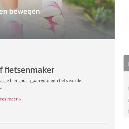
 en bewegen
of fietsenmaker
ussie hier thuis: gaan voor een fiets van de
.
etsen te kopen,en ik. Ga voor de service van de