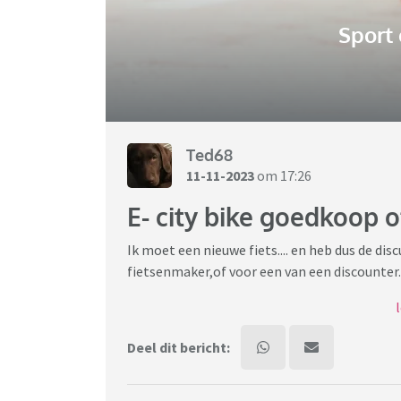
Sport
Ted68
11-11-2023
om 17:26
E- city bike goedkoop 
Ik moet een nieuwe fiets.... en heb dus de disc
fietsenmaker,of voor een van een discounter..
Man vind het onzin om de porsche onder de fi
fietsenwinkel in de buurt...
Deel dit bericht:
Wat vinden jullie?