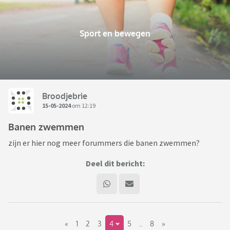
Sport en bewegen
Broodjebrie
15-05-2024
om 12:19
Banen zwemmen
zijn er hier nog meer forummers die banen zwemmen?
Deel dit bericht:
«
1
2
3
4
5
..
8
»