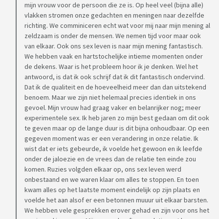
mijn vrouw voor de persoon die ze is. Op heel veel (bijna alle)
vlakken stromen onze gedachten en meningen naar dezelfde
richting. We comminiceren echt wat voor mij naar mijn mening al
zeldzaam is onder de mensen. We nemen tijd voor maar ook
van elkaar. Ook ons sex leven is naar mijn mening fantastisch.
We hebben vaak en hartstochelijke intieme momenten onder
de dekens. Waar is het probleem hoor ik je denken. Wel het
antwoord, is dat ik ook schrijf dat ik dit fantastisch ondervind.
Dat ik de qualiteit en de hoeveelheid meer dan dan uitstekend
benoem. Maar we zijn niet helemaal precies identiek in ons
gevoel. Mijn vrouw had graag vaker en belanrijker nog; meer
experimentele sex. Ik heb jaren zo mijn best gedaan om dit ook
te geven maar op de lange duur is dit bijna onhoudbaar. Op een
gegeven moment was er een verandering in onze relatie. Ik
wist dat er iets gebeurde, ik voelde het gewoon en ik leefde
onder de jaloezie en de vrees dan de relatie ten einde zou
komen. Ruzies volgden elkaar op, ons sex leven werd
onbestaand en we waren klaar om alles te stoppen. En toen
kwam alles op het laatste moment eindelijk op zijn plaats en
voelde het aan alsof er een betonnen muuur uit elkaar barsten.
We hebben vele gesprekken erover gehad en zijn voor ons het