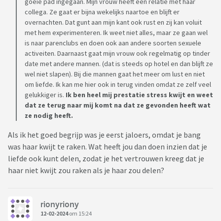
goeie pad ingegaan. Mijn vrouw heeft een relatie met haar
collega. Ze gaat er bijna wekelijks naartoe en blijft er
overnachten. Dat gunt aan mijn kant ook rust en zij kan voluit
met hem experimenteren. Ik weet niet alles, maar ze gaan wel
is naar parenclubs en doen ook aan andere soorten sexuele
activeiten. Daarnaast gaat mijn vrouw ook regelmatig op tinder
date met andere mannen. (dat is steeds op hotel en dan blijft ze
wel niet slapen). Bij die mannen gaat het meer om lust en niet
om liefde. Ik kan me hier ook in terug vinden omdat ze zelf veel
gelukkiger is.
Ik ben heel mij prestatie stress kwijt en weet
dat ze terug naar mij komt na dat ze gevonden heeft wat
ze nodig heeft.
Als ik het goed begrijp was je eerst jaloers, omdat je bang
was haar kwijt te raken. Wat heeft jou dan doen inzien dat je
liefde ook kunt delen, zodat je het vertrouwen kreeg dat je
haar niet kwijt zou raken als je haar zou delen?
rionyriony
12-02-2024
om 15:24