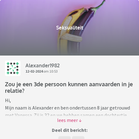
Seksualiteit
Alexander1982
12-02-2024
om 10:53
Zou je een 3de persoon kunnen aanvaarden in je
relatie?
Hi,
Mijn naam is Alexander en ben ondertussen 8 jaar getrouwd
met Vanessa. Zij is 32 en we hebben samen een dochtertje.
Vanessa is een knappe blondine die bij het uitgaan steeds de
aandacht van velen steelt. Ze heeft ook een erg hoog libido
Deel dit bericht:
(veel hoger dan het mijne) en ik denk wel dat ik onbewust al