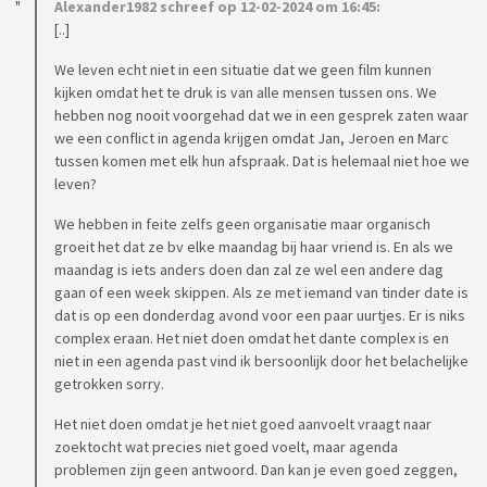
Alexander1982 schreef op 12-02-2024 om 16:45:
[..]
We leven echt niet in een situatie dat we geen film kunnen
kijken omdat het te druk is van alle mensen tussen ons. We
hebben nog nooit voorgehad dat we in een gesprek zaten waar
we een conflict in agenda krijgen omdat Jan, Jeroen en Marc
tussen komen met elk hun afspraak. Dat is helemaal niet hoe we
leven?
We hebben in feite zelfs geen organisatie maar organisch
groeit het dat ze bv elke maandag bij haar vriend is. En als we
maandag is iets anders doen dan zal ze wel een andere dag
gaan of een week skippen. Als ze met iemand van tinder date is
dat is op een donderdag avond voor een paar uurtjes. Er is niks
complex eraan. Het niet doen omdat het dante complex is en
niet in een agenda past vind ik bersoonlijk door het belachelijke
getrokken sorry.
Het niet doen omdat je het niet goed aanvoelt vraagt naar
zoektocht wat precies niet goed voelt, maar agenda
problemen zijn geen antwoord. Dan kan je even goed zeggen,