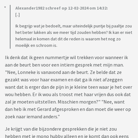
Alexander1982 schreef op 12-02-2024 om 14:32:
[..]
Ik begrijp wat je bedoelt, maar uiteindelijk puntje bij paaltje zou
het beter lukken als we meer tijd zouden hebben? Ik kan er niet
helemaal in komen dat dit de reden is waarom het nog zo
moeilijk en schroom is.
Ik denk dat ik geen nummertje wil trekken voor wanneer ik
aan de beurt ben voor een intiem gesprek met mijn man.
"Nee, Lonneke is vanavond aan de beurt. Ze belde dat ze
gezakt was voor haar examen en dat ga ik niet afzeggen
want dat is erger dan de pijn in je kleine teen waar je het over
wou hebben. Er ik wou als troost met haar vrijen dus ook dat
zal je moeten uitstellen. Misschien morgen?" "Nee, want
dan heb ik met Gerard afgesproken en dan moet die weer op
zoek naar iemand anders."
Je krijgt van die bijzondere gesprekken die je niet zou
hebben met je mono hubby alleen en je komt dan ook eens