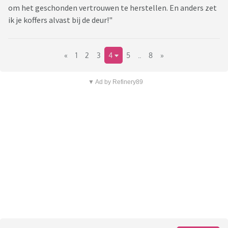
om het geschonden vertrouwen te herstellen. En anders zet
ik je koffers alvast bij de deur!"
«
1
2
3
4
5
..
8
»
▼ Ad by Refinery89