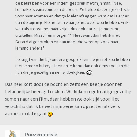
de beurt ben voor een intiem gesprek met mijn man. "Nee,
Lonneke is vanavond aan de beurt. Ze belde dat ze gezakt was
voor haar examen en dat ga ik niet afzeggen want dat is erger
dan de pijn in je kleine teen waar je het over wou hebben. Er ik
wou als troost met haar vrijen dus ook dat zal je moeten
uitstellen. Misschien morgen?" "Nee, want dan heb ik met
Gerard afgesproken en dan moet die weer op zoek naar
iemand anders."
Je krijgt van die bijzondere gesprekken die je niet zou hebben
met je mono hubby alleen en je komt dan ook eens toe aan die
film die je gezellig samen wil bekijken.
Das heel kort door de bocht en zelfs een beetje door het
belachelijke heen getrokken. We kijken regelmatige gezellig
samen naar een film, daar hebben we ook tijd voor. Het
verschil is dat ik bv wel mijn serie kan opzetten als ze 's
avonds op date gaat
Poezenmeisje