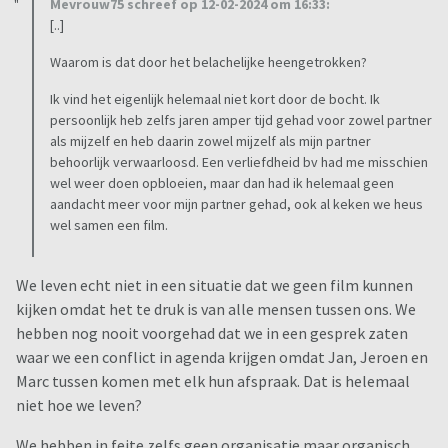
Mevrouw75 schreef op 12-02-2024 om 16:33:
[..]
Waarom is dat door het belachelijke heengetrokken?
Ik vind het eigenlijk helemaal niet kort door de bocht. Ik
persoonlijk heb zelfs jaren amper tijd gehad voor zowel partner
als mijzelf en heb daarin zowel mijzelf als mijn partner
behoorlijk verwaarloosd. Een verliefdheid bv had me misschien
wel weer doen opbloeien, maar dan had ik helemaal geen
aandacht meer voor mijn partner gehad, ook al keken we heus
wel samen een film.
We leven echt niet in een situatie dat we geen film kunnen
kijken omdat het te druk is van alle mensen tussen ons. We
hebben nog nooit voorgehad dat we in een gesprek zaten
waar we een conflict in agenda krijgen omdat Jan, Jeroen en
Marc tussen komen met elk hun afspraak. Dat is helemaal
niet hoe we leven?
We hebben in feite zelfs geen organisatie maar organisch