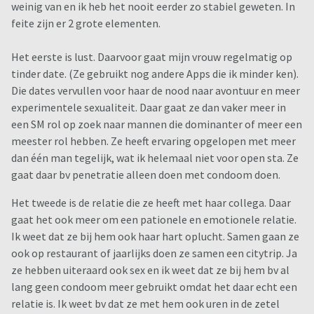
weinig van en ik heb het nooit eerder zo stabiel geweten. In
feite zijn er 2 grote elementen.
Het eerste is lust. Daarvoor gaat mijn vrouw regelmatig op
tinder date. (Ze gebruikt nog andere Apps die ik minder ken).
Die dates vervullen voor haar de nood naar avontuur en meer
experimentele sexualiteit. Daar gaat ze dan vaker meer in
een SM rol op zoek naar mannen die dominanter of meer een
meester rol hebben. Ze heeft ervaring opgelopen met meer
dan één man tegelijk, wat ik helemaal niet voor open sta. Ze
gaat daar bv penetratie alleen doen met condoom doen.
Het tweede is de relatie die ze heeft met haar collega. Daar
gaat het ook meer om een pationele en emotionele relatie.
Ik weet dat ze bij hem ook haar hart oplucht. Samen gaan ze
ook op restaurant of jaarlijks doen ze samen een citytrip. Ja
ze hebben uiteraard ook sex en ik weet dat ze bij hem bv al
lang geen condoom meer gebruikt omdat het daar echt een
relatie is. Ik weet bv dat ze met hem ook uren in de zetel