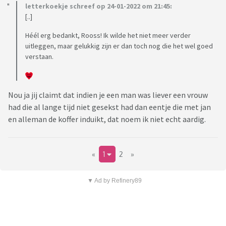
letterkoekje schreef op 24-01-2022 om 21:45:
[..]
Héél erg bedankt, Rooss! Ik wilde het niet meer verder
uitleggen, maar gelukkig zijn er dan toch nog die het wel goed
verstaan.
Nou ja jij claimt dat indien je een man was liever een vrouw
had die al lange tijd niet gesekst had dan eentje die met jan
en alleman de koffer induikt, dat noem ik niet echt aardig.
«
1
2
»
▼ Ad by Refinery89