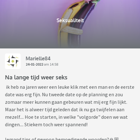
Seksualiteit
Marielle84
24-01-2022
om 14:58
Na lange tijd weer seks
ik heb na jaren weer een leuke klik met een man en de eerste
date was erg fijn. Nu tweede date op de planning en zou
zomaar meer kunnen gaan gebeuren wat mij erg fijn lijkt.
Maar het is alweer tijd geleden dat ik nu ga twijfelen aan
mezelf.... Hoe te starten, in welke "volgorde" doen we wat
dingen.... Stiekem toch weer spannend!
Iemand tips of gewoon bemoedigende woorden?🙏🏼