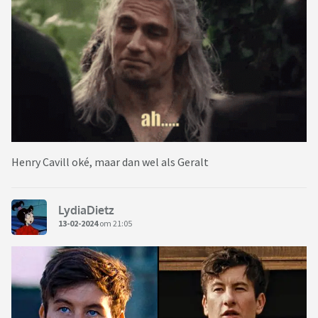
Henry Cavill oké, maar dan wel als Geralt
LydiaDietz
13-02-2024
om 21:05