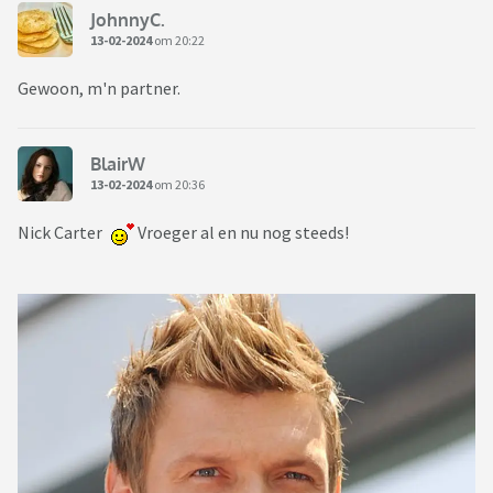
JohnnyC.
13-02-2024
om 20:22
Gewoon, m'n partner.
BlairW
13-02-2024
om 20:36
Nick Carter
Vroeger al en nu nog steeds!