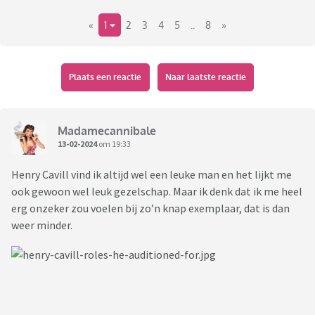
«
1
2
3
4
5
..
8
»
Plaats een reactie
Naar laatste reactie
Madamecannibale
13-02-2024
om 19:33
Henry Cavill vind ik altijd wel een leuke man en het lijkt me
ook gewoon wel leuk gezelschap. Maar ik denk dat ik me heel
erg onzeker zou voelen bij zo’n knap exemplaar, dat is dan
weer minder.