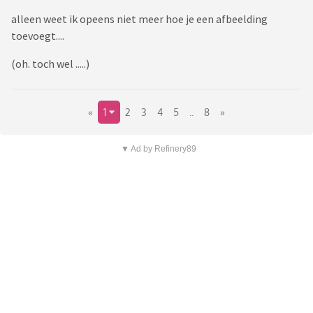
alleen weet ik opeens niet meer hoe je een afbeelding
toevoegt....
(oh. toch wel .....)
«
1
2
3
4
5
..
8
»
▼ Ad by Refinery89