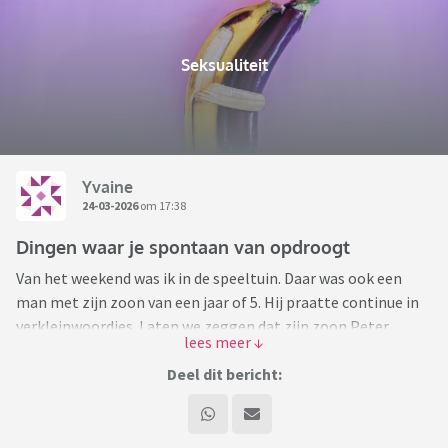
Seksualiteit
Yvaine
24-03-2026
om 17:38
Dingen waar je spontaan van opdroogt
Van het weekend was ik in de speeltuin. Daar was ook een
man met zijn zoon van een jaar of 5. Hij praatte continue in
verkleinwoordjes. Laten we zeggen dat zijn zoon Peter
heette, dan noemde hij hem Peetje. De zinnen gingen
ongeveer zo “Nee, Peetje, papaatje kan niet op de trampo
Deel dit bericht:
want papaatje is te groot”. Mijn nekhaar ging er van overeind
staan. Dat je een koosnaampje voor je kind hebt snap ik nog
maar waarom “trampo” en “papaatje”