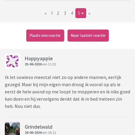
«
1
2
3
4
5
»
Hoe dan ook, ik bedacht me dat ik die man gelijk helemaal
niet aantrekkelijk vond door zijn taalgebruik, terwijl hij er
verder prima uit zag. Waar droog jij spontaan van op?
Plaats een reactie
Naar laatste reactie
Happyapple
25-06-2026
om 11:22
Ik let sowieso meestal niet zo op andere mannen, eerlijk
gezegd. Maar bij mijn eigen man droog ik vooral op als ie
eerst de hele avond op me loopt te mopperen en ik niks goed
kan doen en hij vervolgens denkt dat ik in bed meteen zin
heb. Nou niet dus.
Grindelwald
28-06-2026
om 16:11