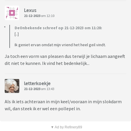
Lexus
21-12-2023
om 12:10
DeOnbekende schreef op 21-12-2023 om 11:28:
[..]
Ik geniet ervan omdat mijn vriend het heel geil vindt.
Ja toch een vorm van pleasen dus terwijl je lichaam aangeeft
dit niet te kunnen. Ik vind het bedenkelijk...
letterkoekje
21-12-2023
om 13:43
Als ik iets achteraan in mijn keel/vooraan in mijn slokdarm
wil, dan steek ik er wel een pollepel in.
▼ Ad by Refinery89