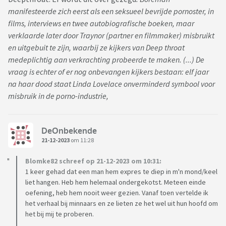
manifesteerde zich eerst als een seksueel bevrijde pornoster, in
films, interviews en twee autobiografische boeken, maar
verklaarde later door Traynor (partner en filmmaker) misbruikt
en uitgebuit te zijn, waarbij ze kijkers van Deep throat
medeplichtig aan verkrachting probeerde te maken. (...) De
vraag is echter of er nog onbevangen kijkers bestaan: elf jaar
na haar dood staat Linda Lovelace onverminderd symbool voor
misbruik in de porno-industrie,
DeOnbekende
21-12-2023
om 11:28
Blomke82 schreef op 21-12-2023 om 10:31:
1 keer gehad dat een man hem expres te diep in m'n mond/keel
liet hangen. Heb hem helemaal ondergekotst. Meteen einde
oefening, heb hem nooit weer gezien. Vanaf toen vertelde ik
het verhaal bij minnaars en ze lieten ze het wel uit hun hoofd om
het bij mij te proberen.