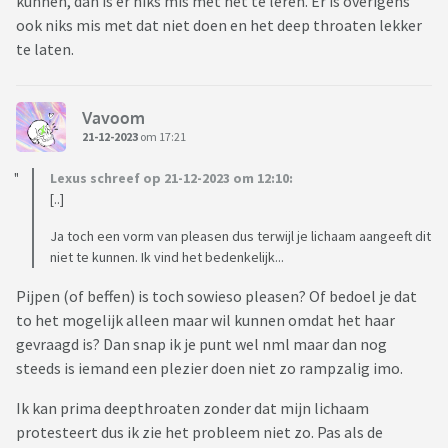
kunnen, dan is er niks mis met het te leren. Er is overigens
ook niks mis met dat niet doen en het deep throaten lekker
te laten.
Vavoom
21-12-2023
om 17:21
Lexus schreef op 21-12-2023 om 12:10:
[..]
Ja toch een vorm van pleasen dus terwijl je lichaam aangeeft dit
niet te kunnen. Ik vind het bedenkelijk...
Pijpen (of beffen) is toch sowieso pleasen? Of bedoel je dat
to het mogelijk alleen maar wil kunnen omdat het haar
gevraagd is? Dan snap ik je punt wel nml maar dan nog
steeds is iemand een plezier doen niet zo rampzalig imo.
Ik kan prima deepthroaten zonder dat mijn lichaam
protesteert dus ik zie het probleem niet zo. Pas als de