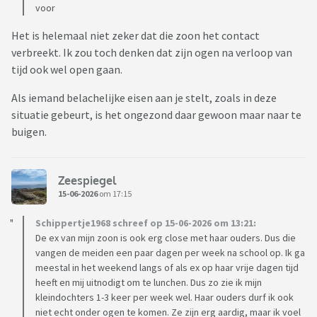
ben bang dat dan de band met mijn zoon nog slechter wordt.
voor
Ik wil zijn vriendin niet de schuld geven want mijn zoon is de
Het is helemaal niet zeker dat die zoon het contact
eindverantwoordelijke, maar toch voelt het alsof zij de band
verbreekt. Ik zou toch denken dat zijn ogen na verloop van
tussen mijn zoon en zijn dochters probeert te verbreken.
tijd ook wel open gaan.
Weet iemand hoe ik dit kan oplossen?
Als iemand belachelijke eisen aan je stelt, zoals in deze
situatie gebeurt, is het ongezond daar gewoon maar naar te
buigen.
Zeespiegel
15-06-2026
om 17:15
Schippertje1968 schreef op 15-06-2026 om 13:21:
De ex van mijn zoon is ook erg close met haar ouders. Dus die
vangen de meiden een paar dagen per week na school op. Ik ga
meestal in het weekend langs of als ex op haar vrije dagen tijd
heeft en mij uitnodigt om te lunchen. Dus zo zie ik mijn
kleindochters 1-3 keer per week wel. Haar ouders durf ik ook
niet echt onder ogen te komen. Ze zijn erg aardig, maar ik voel