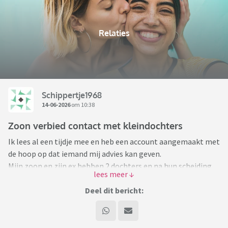
Relaties
Schippertje1968
14-06-2026
om 10:38
Zoon verbied contact met kleindochters
Ik lees al een tijdje mee en heb een account aangemaakt met
de hoop op dat iemand mij advies kan geven.
Mijn zoon en zijn ex hebben 2 dochters en na hun scheiding
heb ik altijd contact gehouden met zijn ex zodat ik onderdeel
kon zijn van het leven van mijn kleindochters. Dat wist zoon
Deel dit bericht:
ook en dat vond hij ook goed. Maar toen kreeg mijn zoon een
nieuwe vriendin en alles veranderde opeens. Ze gingen al snel
samenwonen en waar eerst de meiden om de week kwamen,