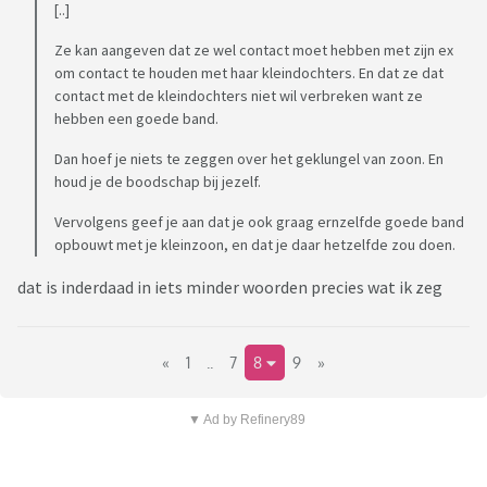
[..]
Ze kan aangeven dat ze wel contact moet hebben met zijn ex
om contact te houden met haar kleindochters. En dat ze dat
contact met de kleindochters niet wil verbreken want ze
hebben een goede band.
Dan hoef je niets te zeggen over het geklungel van zoon. En
houd je de boodschap bij jezelf.
Vervolgens geef je aan dat je ook graag ernzelfde goede band
opbouwt met je kleinzoon, en dat je daar hetzelfde zou doen.
dat is inderdaad in iets minder woorden precies wat ik zeg
«
1
..
7
8
9
»
▼ Ad by Refinery89