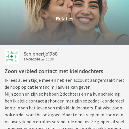
Relaties
Schippertje1968
14-06-2026
om 10:38
Zoon verbied contact met kleindochters
Ik lees al een tijdje mee en heb een account aangemaakt met
de hoop op dat iemand mij advies kan geven.
Mijn zoon en zijn ex hebben 2 dochters en na hun scheiding
heb ik altijd contact gehouden met zijn ex zodat ik onderdeel
kon zijn van het leven van mijn kleindochters. Dat wist zoon
ook en dat vond hij ook goed. Maar toen kreeg mijn zoon een
nieuwe vriendin en alles veranderde opeens. Ze gingen al snel
samenwonen en waar eerst de meiden om de week kwamen,