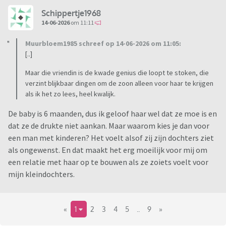
Schippertje1968
14-06-2026
om 11:11
Muurbloem1985 schreef op 14-06-2026 om 11:05:
[..]
Maar die vriendin is de kwade genius die loopt te stoken, die
verzint blijkbaar dingen om de zoon alleen voor haar te krijgen
als ik het zo lees, heel kwalijk.
De baby is 6 maanden, dus ik geloof haar wel dat ze moe is en
dat ze de drukte niet aankan. Maar waarom kies je dan voor
een man met kinderen? Het voelt alsof zij zijn dochters ziet
als ongewenst. En dat maakt het erg moeilijk voor mij om
een relatie met haar op te bouwen als ze zoiets voelt voor
mijn kleindochters.
«
1
2
3
4
5
..
9
»