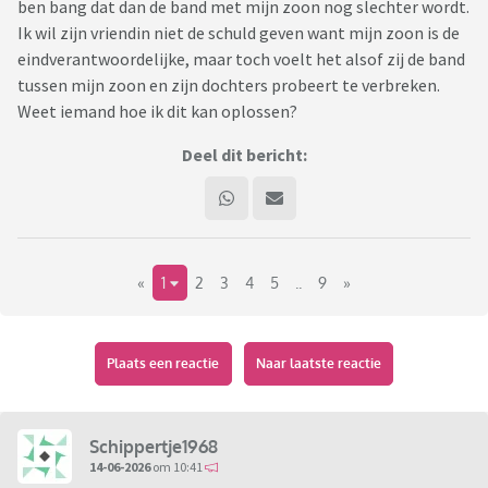
ben bang dat dan de band met mijn zoon nog slechter wordt.
Ik wil zijn vriendin niet de schuld geven want mijn zoon is de
eindverantwoordelijke, maar toch voelt het alsof zij de band
tussen mijn zoon en zijn dochters probeert te verbreken.
Weet iemand hoe ik dit kan oplossen?
Deel dit bericht:
«
1
2
3
4
5
..
9
»
Plaats een reactie
Naar laatste reactie
Schippertje1968
14-06-2026
om 10:41