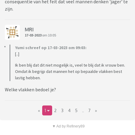
consequentie van het feit dat veel mannen denken 'jager' te
zijn.
MRI
17-03-2023
om 10:05
Yumi schreef op 17-03-2023 om 09:03:
[..]
Ik ben blij dat dit niet mogelijk is, veel te blij dat ik vrouw ben.
Omdat ik begrijp dat mannen het op bepaalde vlakken best
lastig hebben.
Welke vlakken bedoel je?
«
1
2
3
4
5
..
7
»
▼ Ad by Refinery89