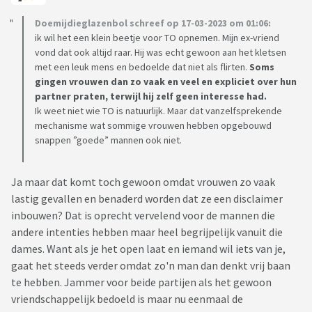
Doemijdieglazenbol schreef op 17-03-2023 om 01:06:
ik wil het een klein beetje voor TO opnemen. Mijn ex-vriend
vond dat ook altijd raar. Hij was echt gewoon aan het kletsen
met een leuk mens en bedoelde dat niet als flirten.
Soms
gingen vrouwen dan zo vaak en veel en expliciet over hun
partner praten, terwijl hij zelf geen interesse had.
Ik weet niet wie TO is natuurlijk. Maar dat vanzelfsprekende
mechanisme wat sommige vrouwen hebben opgebouwd
snappen ”goede” mannen ook niet.
Ja maar dat komt toch gewoon omdat vrouwen zo vaak
lastig gevallen en benaderd worden dat ze een disclaimer
inbouwen? Dat is oprecht vervelend voor de mannen die
andere intenties hebben maar heel begrijpelijk vanuit die
dames. Want als je het open laat en iemand wil iets van je,
gaat het steeds verder omdat zo'n man dan denkt vrij baan
te hebben. Jammer voor beide partijen als het gewoon
vriendschappelijk bedoeld is maar nu eenmaal de