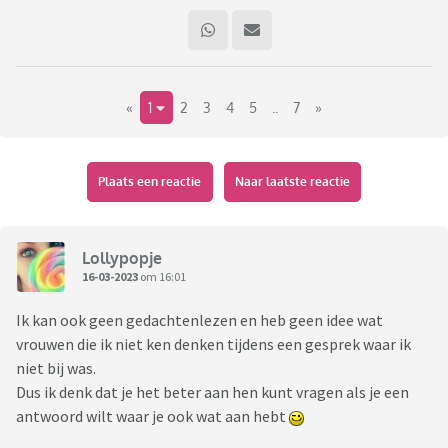
«
1
2
3
4
5
..
7
»
Plaats een reactie
Naar laatste reactie
Lollypopje
16-03-2023
om 16:01
Ik kan ook geen gedachtenlezen en heb geen idee wat
vrouwen die ik niet ken denken tijdens een gesprek waar ik
niet bij was.
Dus ik denk dat je het beter aan hen kunt vragen als je een
antwoord wilt waar je ook wat aan hebt