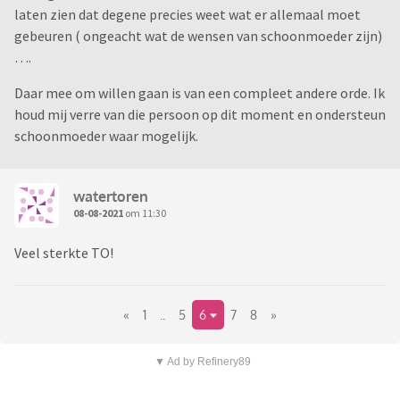
laten zien dat degene precies weet wat er allemaal moet
gebeuren ( ongeacht wat de wensen van schoonmoeder zijn)
….
Daar mee om willen gaan is van een compleet andere orde. Ik
houd mij verre van die persoon op dit moment en ondersteun
schoonmoeder waar mogelijk.
watertoren
08-08-2021
om 11:30
Veel sterkte TO!
«
1
..
5
6
7
8
»
▼ Ad by Refinery89