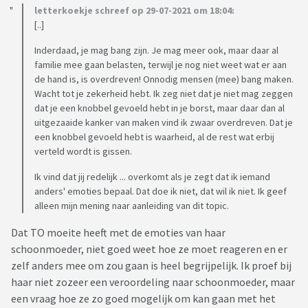
letterkoekje schreef op 29-07-2021 om 18:04:
[..]
Inderdaad, je mag bang zijn. Je mag meer ook, maar daar al
familie mee gaan belasten, terwijl je nog niet weet wat er aan
de hand is, is overdreven! Onnodig mensen (mee) bang maken.
Wacht tot je zekerheid hebt. Ik zeg niet dat je niet mag zeggen
dat je een knobbel gevoeld hebt in je borst, maar daar dan al
uitgezaaide kanker van maken vind ik zwaar overdreven. Dat je
een knobbel gevoeld hebt is waarheid, al de rest wat erbij
verteld wordt is gissen.
Ik vind dat jij redelijk ... overkomt als je zegt dat ik iemand
anders' emoties bepaal. Dat doe ik niet, dat wil ik niet. Ik geef
alleen mijn mening naar aanleiding van dit topic.
Dat TO moeite heeft met de emoties van haar
schoonmoeder, niet goed weet hoe ze moet reageren en er
zelf anders mee om zou gaan is heel begrijpelijk. Ik proef bij
haar niet zozeer een veroordeling naar schoonmoeder, maar
een vraag hoe ze zo goed mogelijk om kan gaan met het