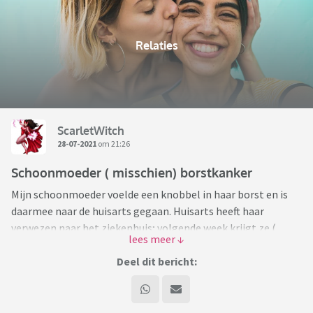
Relaties
ScarletWitch
28-07-2021
om 21:26
Schoonmoeder ( misschien) borstkanker
Mijn schoonmoeder voelde een knobbel in haar borst en is
daarmee naar de huisarts gegaan. Huisarts heeft haar
verwezen naar het ziekenhuis; volgende week krijgt ze (
gedurende 1 dagdeel) een aantal onderzoeken. Dat nieuws is
schrikken natuurlijk!
Deel dit bericht:
Schoonmoeder is er nu heilig van overtuigd ( en neemt daar
de hele familie in mee) dat ze uitgezaaide borstkanker heeft