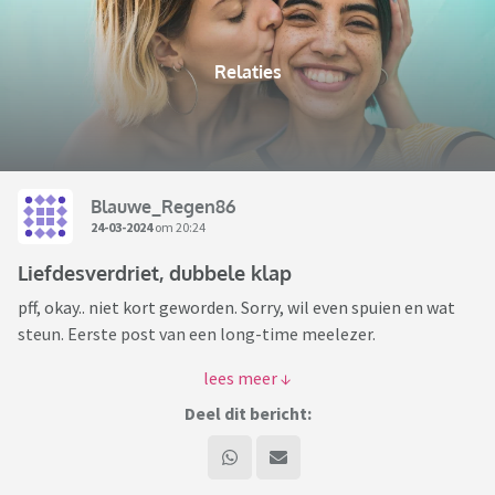
Relaties
Blauwe_Regen86
24-03-2024
om 20:24
Liefdesverdriet, dubbele klap
pff, okay.. niet kort geworden. Sorry, wil even spuien en wat
steun. Eerste post van een long-time meelezer.
Anyway, na een lange relatie incl. samenwonen en een
buitenland avontuur (in tijden van COVID), terug in NL, uit
Deel dit bericht:
elkaar gegaan. Reden: we voelden ons beide niet gesteund
door de ander, worstelde beide met onze eigen dingen (hij
miste NL en miste mijn emotionele steun en ik miste zijn