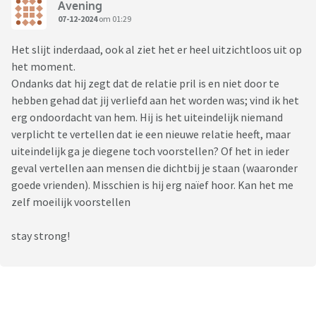
gezin (wil hij ook).
Avening
07-12-2024
om 01:29
En ja, dit maakt het extra pijnlijk voor mij.
Het slijt inderdaad, ook al ziet het er heel uitzichtloos uit op
Ik gun hem zijn geluk, maar ik ga kapot van verdriet. Tips of
het moment.
ervaringen?! Slijt dit ooit?!
Ondanks dat hij zegt dat de relatie pril is en niet door te
hebben gehad dat jij verliefd aan het worden was; vind ik het
erg ondoordacht van hem. Hij is het uiteindelijk niemand
verplicht te vertellen dat ie een nieuwe relatie heeft, maar
uiteindelijk ga je diegene toch voorstellen? Of het in ieder
geval vertellen aan mensen die dichtbij je staan (waaronder
goede vrienden). Misschien is hij erg naïef hoor. Kan het me
zelf moeilijk voorstellen
stay strong!