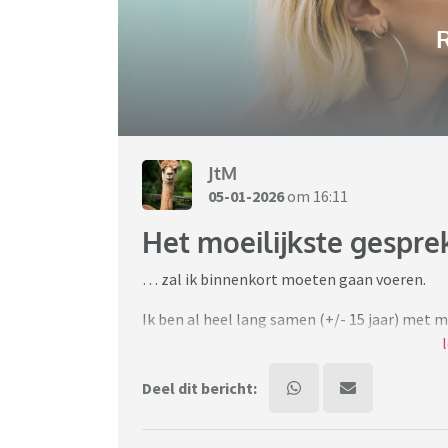
R
JtM
05-01-2026
om 16:11
Het moeilijkste gespre
… zal ik binnenkort moeten gaan voeren.
Ik ben al heel lang samen (+/- 15 jaar) met 
elkaar. Wonen in een fijn huis, in een wijk wa
leuk vinden. Hebben het prima samen, natuurl
Deel dit bericht:
omdat we er eerst beiden niks over zeggen tot
het weer goed. We kunnen enorm hard met elk
Ik was erg jong toen we een relatie kregen, al