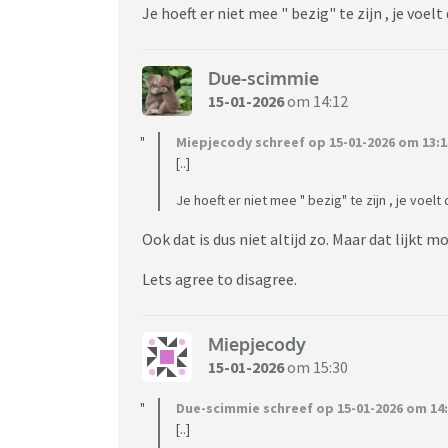
Je hoeft er niet mee " bezig" te zijn , je voelt
moeten vinden voor meer dagen als ik nu wer
geen optie.
Due-scimmie
Vriend merkt ook dat ik me afsluit en vroeg gi
15-01-2026
om 14:12
aardig in emotie waardoor er naar mijn idee e
aangegeven dat ik veel aan mijn hoofd heb e
Miepjecody schreef op 15-01-2026 om 13:1
gaf aan dat hij graag wil dat ik praat met he
[..]
samen uitkomen wil ik niet!
Je hoeft er niet mee " bezig" te zijn , je voelt 
Binnenkort zal ik dus het moeilijkste gespre
Ook dat is dus niet altijd zo. Maar dat lijkt mo
hem heel veel pijn ga doen, en dat breekt me
wennen aan ons niet meer samen te zien en u
Lets agree to disagree.
voor zoon bij vriend blijven en zelf ongeluk
Sorry voor het enorm lange verhaal, ik vind he
Miepjecody
15-01-2026
om 15:30
Due-scimmie schreef op 15-01-2026 om 14:
Voor mensen het vragen: nee, er is absoluut 
[..]
wil, laten we dat voorop stellen.