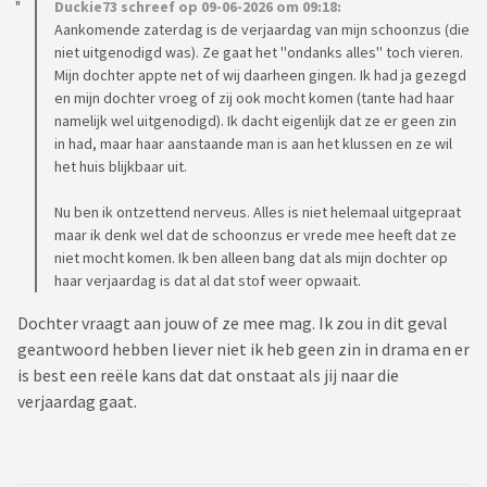
Duckie73 schreef op 09-06-2026 om 09:18:
Ik weet niet wat ik hiermee moet. Dochter is volwassen en
Aankomende zaterdag is de verjaardag van mijn schoonzus (die
niet uitgenodigd was). Ze gaat het ''ondanks alles'' toch vieren.
mag natuurlijk zelf bepalen wie wel en wie niet komt, maar
Mijn dochter appte net of wij daarheen gingen. Ik had ja gezegd
die keuze brengt zoveel drama en verdriet met zich mee.
en mijn dochter vroeg of zij ook mocht komen (tante had haar
Heeft iemand advies hiervoor?
namelijk wel uitgenodigd). Ik dacht eigenlijk dat ze er geen zin
in had, maar haar aanstaande man is aan het klussen en ze wil
het huis blijkbaar uit.
Nu ben ik ontzettend nerveus. Alles is niet helemaal uitgepraat
maar ik denk wel dat de schoonzus er vrede mee heeft dat ze
niet mocht komen. Ik ben alleen bang dat als mijn dochter op
haar verjaardag is dat al dat stof weer opwaait.
Dochter vraagt aan jouw of ze mee mag. Ik zou in dit geval
geantwoord hebben liever niet ik heb geen zin in drama en er
is best een reële kans dat dat onstaat als jij naar die
verjaardag gaat.