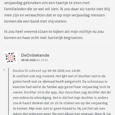
verjaardag gebruiken om een taartje te eten met
familieleden die ze wel wil zien. Ik zou daar als tante niet blij
mee zijn en verwachten dat er op mijn verjaardag mensen
komen die een band met mij voelen.
Ik zou heel vreemd staan te kijken als mijn nichtje nu zou
komen en haar echt niet hartelijk begroeten.
DeOnbekende
09-06-2026
om 15:55
Duckie73 schreef op 09-06-2026 om 14:49:
Ik vind het ook erg vreemd. Het lijkt wel of dochter niet in de
gaten heeft wat ze allemaal heeft aangericht. De schoonzus in
kwestie had wel in de familie app gezet haar verjaardag toch te
vieren. Dochter zit in die app, dus misschien zag dochter dat als
een indirecte uitnodiging. Het is dat het mijn dochter is anders
zou ik haast denken dat ze zit te stoken om op die verjaardag
te komen. Mijn man ziet er geen kwaad in. Hij ziet het als een
teken dat iedereen weer fijn met elkaar kan omgaan. Maar ik zie