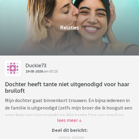
Relaties
Duckie73
19-05-2026
om 07:25
Dochter heeft tante niet uitgenodigd voor haar
bruiloft
Mijn dochter gaat binnenkort trouwen. En bijna iedereen in
de familie is uitgenodigd (zelfs mijn broer die ik hooguit een
paar keer per jaar spreek) op één tante (zus van man) na.
Mijn man heeft 2 zussen en daar is hij erg close mee. Ze zien
elkaar minstens 1 keer per week en kerst wordt ook altijd
Deel dit bericht:
met de drie gezinnen gevierd. Nu is dus 1 van die zussen niet