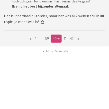
toch ook geen band om naar haar verjaardag te gaan?
Ik vind het best bijzonder allemaal.
Het is inderdaad bijzonder, maar het was al 2 weken stil in dit
topic, je moet wat hé
«
1
..
39
40
41
42
»
▼ Ad by Refinery89