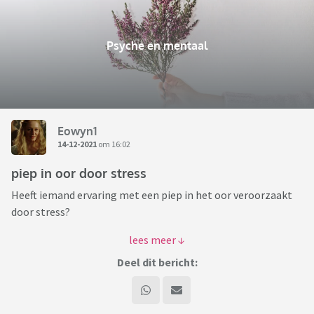
Psyche en mentaal
Eowyn1
14-12-2021
om 16:02
piep in oor door stress
Heeft iemand ervaring met een piep in het oor veroorzaakt
door stress?
Ik heb al een maand een piep in mijn oor. De dokter denkt dat
het door stress komt. dat zou kunnen want ik heb een best
Deel dit bericht:
stressvol leven. Ik ben benieuwd of een piep veroorzaakt
door stress ook weer weg kan gaan. Ik kan er maar weinig
over vinden op internet. Als je leest over een piep in je oor