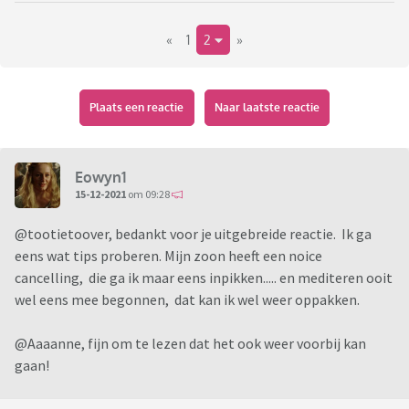
gaat het eigenlijk altijd over tinnitus.....
«
1
2
»
Plaats een reactie
Naar laatste reactie
Eowyn1
15-12-2021
om 09:28
@tootietoover, bedankt voor je uitgebreide reactie. Ik ga
eens wat tips proberen. Mijn zoon heeft een noice
cancelling, die ga ik maar eens inpikken..... en mediteren ooit
wel eens mee begonnen, dat kan ik wel weer oppakken.
@Aaaanne, fijn om te lezen dat het ook weer voorbij kan
gaan!