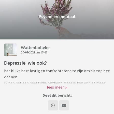
Psyche en mentaal
Wattenbolleke
20-09-2021
om 15:42
Depressie, wie ook?
het blijkt best lastig en confronterend te zijn om dit topic te
openen.
Ik heb het een heel tijdje ontkent. Maar ik kan er niet meer
omheen. Het vreet me van binnen op.
Deel dit bericht:
Ik ben wattenbolleke en ik heb een depressie.