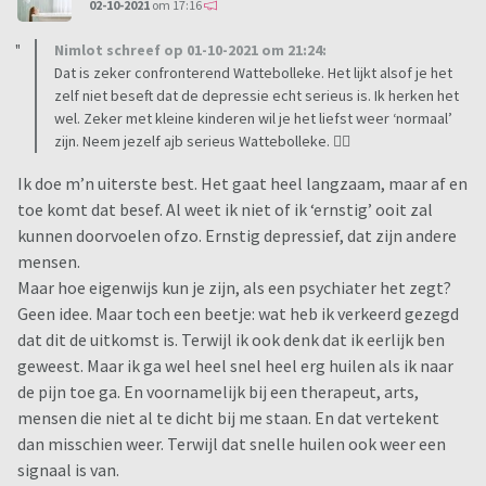
02-10-2021
om 17:16
Nimlot schreef op 01-10-2021 om 21:24:
Dat is zeker confronterend Wattebolleke. Het lijkt alsof je het
zelf niet beseft dat de depressie echt serieus is. Ik herken het
wel. Zeker met kleine kinderen wil je het liefst weer ‘normaal’
zijn. Neem jezelf ajb serieus Wattebolleke. 🧚‍♀️
Ik doe m’n uiterste best. Het gaat heel langzaam, maar af en
toe komt dat besef. Al weet ik niet of ik ‘ernstig’ ooit zal
kunnen doorvoelen ofzo. Ernstig depressief, dat zijn andere
mensen.
Maar hoe eigenwijs kun je zijn, als een psychiater het zegt?
Geen idee. Maar toch een beetje: wat heb ik verkeerd gezegd
dat dit de uitkomst is. Terwijl ik ook denk dat ik eerlijk ben
geweest. Maar ik ga wel heel snel heel erg huilen als ik naar
de pijn toe ga. En voornamelijk bij een therapeut, arts,
mensen die niet al te dicht bij me staan. En dat vertekent
dan misschien weer. Terwijl dat snelle huilen ook weer een
signaal is van.