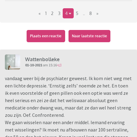
Ohja: eerst had ik een burn out. En nu dit. Of beide? Zeg het
maar..
«
1
2
3
4
5
..
8
»
Het liefst zou ik de hele dag huilen. Onder een dekentje.
Soms lukt huilen. Soms zit ik zo op slot, dan lukt het
Plaats een reactie
Naar laatste reactie
helemaal niet. Afschuwelijk is dat. Ik voel me vaak
verscheurd. Aan de ene kant heel leeg en vlak en aan de
andere kant (negatieve) emoties.
Wattenbolleke
Het lukt me op geen manier om sociaal gewenst gedrag te
01-10-2021
om 15:16
vertonen. Ik kan geen fatsoenlijk gesprek voeren, alsof ik
het gewoon verleerd ben. Heel ongemakkelijk. In mijn hoofd
vandaag weer bij de psychiater geweest. Ik kom niet weg met
weet ik denk ik nog wel hoe het moet maar het komt er
een lichte depressie. ‘Ernstig zelfs’ noemde ze het. En toen
gewoon niet uit.
ik even voorstelde of geen pillen ook een optie was werd ze
Ik weet niet meer hoe ‘het leven’ moet. Hoe het ooit weer
heel serieus en zei ze dat het weliswaar absoluut geen
leuk zal zijn. Ik weet vaak niet meer hoe ik ‘het leven’ moet
medicatie onder dwang was, maar dat ze dan wel heel streng
willen. Ik wil geen dingen doen, geen mensen om me heen.
zou zijn. Oef. Confronterend.
De dagen duren te lang.
We gaan wisselen naar een ander middel. Iemand ervaring
met wisselingen? Ik moet nu afbouwen naar 100 sertraline,
Acceptatie is echt moeilijk voor me. Ik slik nu 8 weken