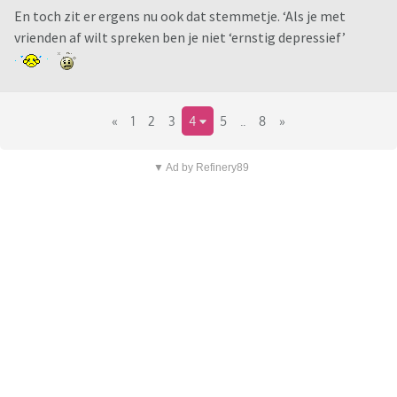
En toch zit er ergens nu ook dat stemmetje. ‘Als je met
vrienden af wilt spreken ben je niet ‘ernstig depressief’
«
1
2
3
4
5
..
8
»
▼ Ad by Refinery89