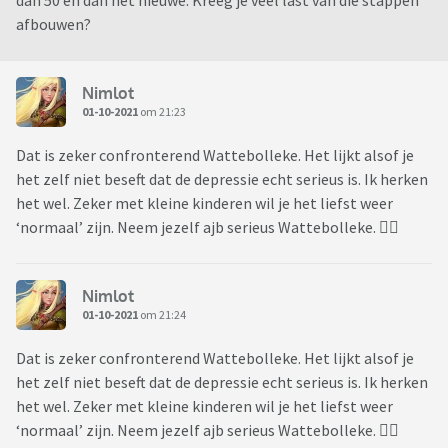
dan 50 en dan het nieuwe. Kreeg je veel last van die stappen
antidepressiva en vorige week voelde ik voor het eerst een
afbouwen?
soort acceptatie. Als een psychiater het zegt hè… Met een
duivels stemmetje erna die alles graag ontkent. Want
waarom lukken bepaalde dingen wel? Hoe kan dat, als je je
Nimlot
blijkbaar zo slecht voelt? ‘
01-10-2021
om 21:23
Dat is zeker confronterend Wattebolleke. Het lijkt alsof je
Wie tobt er ook met een depressie? Hoe kom je de dagen
het zelf niet beseft dat de depressie echt serieus is. Ik herken
door?
het wel. Zeker met kleine kinderen wil je het liefst weer
‘normaal’ zijn. Neem jezelf ajb serieus Wattebolleke. 🧚‍♀️
Nimlot
01-10-2021
om 21:24
Dat is zeker confronterend Wattebolleke. Het lijkt alsof je
het zelf niet beseft dat de depressie echt serieus is. Ik herken
het wel. Zeker met kleine kinderen wil je het liefst weer
‘normaal’ zijn. Neem jezelf ajb serieus Wattebolleke. 🧚‍♀️