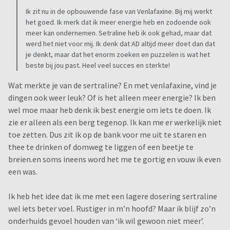
Ik zit nu in de opbouwende fase van Venlafaxine. Bij mij werkt
het goed. Ik merk dat ik meer energie heb en zodoende ook
meer kan ondernemen. Setraline heb ik ook gehad, maar dat
werd het niet voor mij. Ik denk dat AD altijd meer doet dan dat
je denkt, maar dat het enorm zoeken en puzzelen is wat het
beste bij jou past. Heel veel succes en sterkte!
Wat merkte je van de sertraline? En met venlafaxine, vind je
dingen ook weer leuk? Of is het alleen meer energie? Ik ben
wel moe maar heb denk ik best energie om iets te doen. Ik
zie er alleen als een berg tegenop. Ik kan me er werkelijk niet
toe zetten. Dus zit ik op de bank voor me uit te staren en
thee te drinken of domweg te liggen of een beetje te
breien.en soms ineens word het me te gortig en vouw ik even
een was.
Ik heb het idee dat ik me met een lagere dosering sertraline
wel iets beter voel. Rustiger in m’n hoofd? Maar ik blijf zo’n
onderhuids gevoel houden van ‘ik wil gewoon niet meer’.