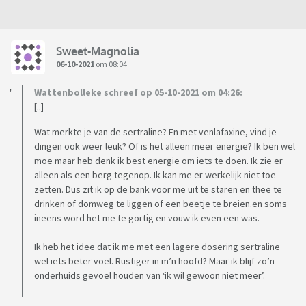
Sweet-Magnolia
06-10-2021
om 08:04
Wattenbolleke schreef op 05-10-2021 om 04:26:
[..]
Wat merkte je van de sertraline? En met venlafaxine, vind je
dingen ook weer leuk? Of is het alleen meer energie? Ik ben wel
moe maar heb denk ik best energie om iets te doen. Ik zie er
alleen als een berg tegenop. Ik kan me er werkelijk niet toe
zetten. Dus zit ik op de bank voor me uit te staren en thee te
drinken of domweg te liggen of een beetje te breien.en soms
ineens word het me te gortig en vouw ik even een was.
Ik heb het idee dat ik me met een lagere dosering sertraline
wel iets beter voel. Rustiger in m’n hoofd? Maar ik blijf zo’n
onderhuids gevoel houden van ‘ik wil gewoon niet meer’.