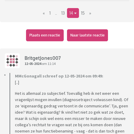
matige argumenten of alles wat je zegt, ben je zelf', maar
«
1
..
13
14
15
»
dan ik ben ik weer die betweter. En ik ben nu eenmaal dol op
debat en discussie en snap niet zo wat het probleem is. Met
een andere betweter
kan ik prima praten. Stoor mij
Plaats een reactie
Naar laatste reactie
ook totaal niet aan de kennis van anderen of aan een
correctie. Dan denk ik enkel 'dat argument ga ik toevoegen
aan mijn arsenaal'.
BritgetJones007
12-05-2024
om 11:14
Hoe kun je nu betweterigheid verminderen? Niets zeggen,
anderen vaker een veer geven, minder aanvullen, minder
MMcGonagall schreef op 12-05-2024 om 09:49:
[..]
corrigeren, loslaten, doen alsof je iets niet weet, geen
moeilijke woorden gebruiken, laatste woord weggegeven,
Het is allemaal zo subjectief. Toevallig heb ik net weer een
veel tekortkomingen opnoemen, benadrukken dat je zo
vragenlijst mogen invullen (diagnosetraject volwassen kind). Of
gewoon bent.
ze ‘eigenaardig gedrag vertoont in de communicatie’. Tja, geen
idee? Wat is eigenaardig? Ik vind het niet zo gek wat ze doet,
maar ik schijn ook wel eens een misser te maken door nieuwe
Zijn er hier medebetweters of eventueel perfectionisten
collega’s rechtuit te vragen wat ze bij ons komen doen (dan
met tips? Of moet ik het maar accepteren? I am Snob and I
noemen ze hun functiebenaming - vaag - dat is dan toch geen
am Top.