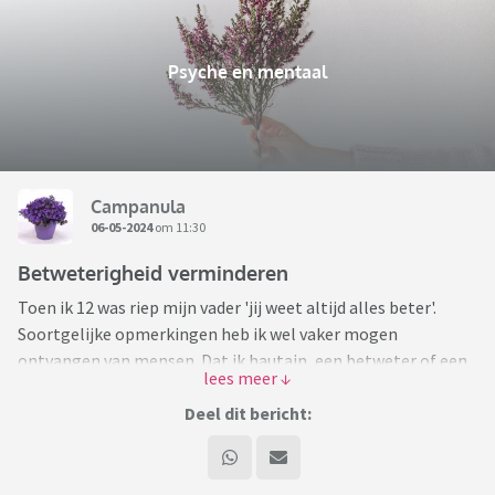
Psyche en mentaal
Campanula
06-05-2024
om 11:30
Betweterigheid verminderen
Toen ik 12 was riep mijn vader 'jij weet altijd alles beter'.
Soortgelijke opmerkingen heb ik wel vaker mogen
ontvangen van mensen. Dat ik hautain, een betweter of een
snob ben. Het zal dus wel kloppen. Voor mijn gevoel zet ik
enkel mijn gedachten uiteen en ben ik niet intentioneel
Deel dit bericht:
betweterig. ☝️
Nu kan ik die feedback afdoen met 'frustraties, projectie,