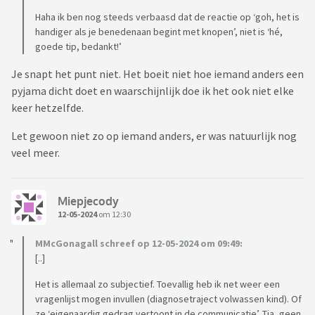
Haha ik ben nog steeds verbaasd dat de reactie op ‘goh, het is
handiger als je benedenaan begint met knopen’, niet is ‘hé,
goede tip, bedankt!’
Je snapt het punt niet. Het boeit niet hoe iemand anders een
pyjama dicht doet en waarschijnlijk doe ik het ook niet elke
keer hetzelfde.
Let gewoon niet zo op iemand anders, er was natuurlijk nog
veel meer.
Miepjecody
12-05-2024
om 12:30
MMcGonagall schreef op 12-05-2024 om 09:49:
[..]
Het is allemaal zo subjectief. Toevallig heb ik net weer een
vragenlijst mogen invullen (diagnosetraject volwassen kind). Of
ze ‘eigenaardig gedrag vertoont in de communicatie’. Tja, geen