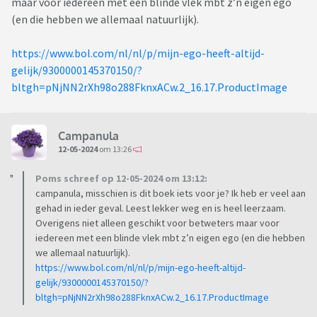
maar voor iedereen met een blinde vlek mbt z’n eigen ego
(en die hebben we allemaal natuurlijk).
https://www.bol.com/nl/nl/p/mijn-ego-heeft-altijd-
gelijk/9300000145370150/?
bltgh=pNjNN2rXh98o288FknxACw.2_16.17.ProductImage
Campanula
12-05-2024
om 13:26
Poms schreef op 12-05-2024 om 13:12:
campanula, misschien is dit boek iets voor je? Ik heb er veel aan
gehad in ieder geval. Leest lekker weg en is heel leerzaam.
Overigens niet alleen geschikt voor betweters maar voor
iedereen met een blinde vlek mbt z’n eigen ego (en die hebben
we allemaal natuurlijk).
https://www.bol.com/nl/nl/p/mijn-ego-heeft-altijd-
gelijk/9300000145370150/?
bltgh=pNjNN2rXh98o288FknxACw.2_16.17.ProductImage