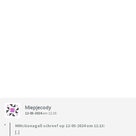
Miepjecody
12-05-2024
om 12:26
MMcGonagall schreef op 12-05-2024 om 11:13:
[..]