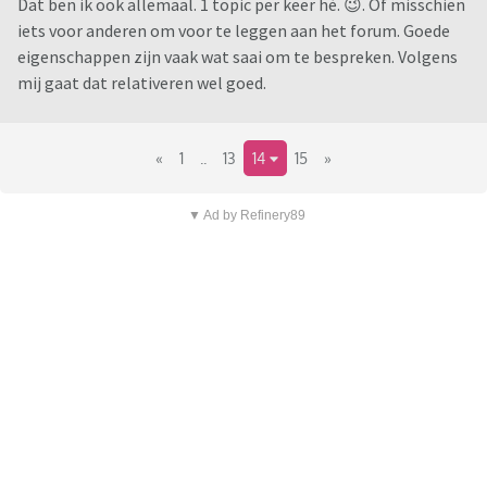
Dat ben ik ook allemaal. 1 topic per keer hè. 😉. Of misschien
iets voor anderen om voor te leggen aan het forum. Goede
eigenschappen zijn vaak wat saai om te bespreken. Volgens
mij gaat dat relativeren wel goed.
«
1
..
13
14
15
»
▼ Ad by Refinery89