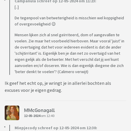
Campanula schreef op 12-05-2024 om 11:23:
[..]
De tegenpool van betweterigheid is misschien wel koppigheid
of overgevoeligheid 😉
Mensen lijken zich al snel geïrriteerd, dom of aangevallen te
voelen. Zie maar het voorbeeld hierboven. Maar vooral 'juist' in
de overtuiging dat het voor iedereen evident is dat de ander
'schijtirritant' is. Eigenlijk ben je dan net zo overtuigd van het
eigen gelijk als de betweter. Met het verschil dat jij
wel
kunt
aanvoelen en/of doseren. Wie is dan eigenlijk diegene die zich
'beter denkt te voelen'? (Calimero verwijt)
Ik geef het echt op, je wringt je in allerlei bochten als
excuses voor je eigen gedrag.
MMcGonagall
12-05-2024
om 12:40
Miepjecody schreef op 12-05-2024 om 12:30: