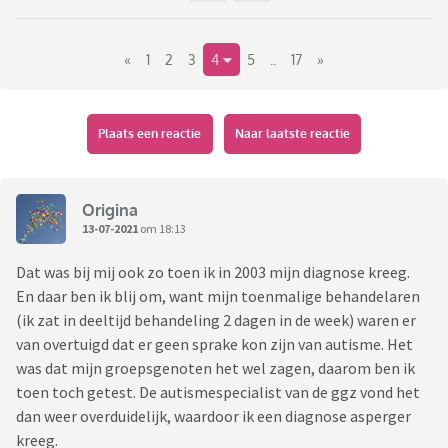
«
1
2
3
4
5
..
17
»
Plaats een reactie
Naar laatste reactie
Origina
13-07-2021
om 18:13
Dat was bij mij ook zo toen ik in 2003 mijn diagnose kreeg.
En daar ben ik blij om, want mijn toenmalige behandelaren
(ik zat in deeltijd behandeling 2 dagen in de week) waren er
van overtuigd dat er geen sprake kon zijn van autisme. Het
was dat mijn groepsgenoten het wel zagen, daarom ben ik
toen toch getest. De autismespecialist van de ggz vond het
dan weer overduidelijk, waardoor ik een diagnose asperger
kreeg.