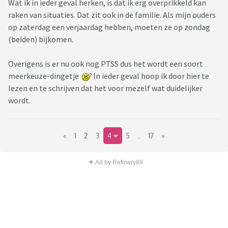
Wat ik in ieder geval herken, is dat ik erg overprikkeld kan
raken van situaties. Dat zit ook in de familie. Als mijn ouders
op zaterdag een verjaardag hebben, moeten ze op zondag
(beiden) bijkomen.
Overigens is er nu ook nog PTSS dus het wordt een soort
meerkeuze-dingetje
In ieder geval hoop ik door hier te
lezen en te schrijven dat het voor mezelf wat duidelijker
wordt.
«
1
2
3
4
5
..
17
»
▼ Ad by Refinery89