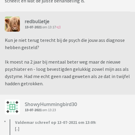
scheelt en wat de juiste behandeling is.
redbulletje
13-07-2021
om 13:17
Kun je niet terug terecht bij de psych die jouw ass diagnose
hebben gesteld?
Ik moest na 2 jaar bij mentaal beter weg maar de nieuwe
psychiater en - loog bevestigden gelukkig zowel mijn ass als
dystyme. Had me echt geen raad geweten als ze dat in twijfel
hadden getrokken.
ShowyHummingbird30
13-07-2021
om 13:23
Valdemar schreef op 13-07-2021 om 13:09:
[..]