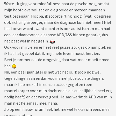
50ste. Ik ging voor mindfullness naar de psycholoog, omdat
mijn hoofd overvol zat en die gooide er meteen maar een
test tegenaan. Hoppa, ik scoorde flink hoog. (wat ik begreep
ook richting asperger, maar die diagnose kon niet meer) Niet
heel onverwacht, want dochter is ook autistisch en man had
een jaar daarvoor de diasnose ADD/ASS binnen geharkt, dus
het past wel in het gezin.
Ook voor mij vielen er heel veel puzzelstukjes op nun plek en
ik had het gevoel dat ik mijn hele leven moest herzien.
Beetje jammer dat de omgeving daar wat meer moeite mee
had.
Nu, een paar jaar later is het wat het is. Ik loop nog wel
tegen dingen aan en dan voornamelijk de sociale dingen,
maar ik heb mezelf in een structuur gegoten (ben
mantelzorger voor mijn dochter die die duidelijkheid heel erg
nodig heeft) en dat werkt goed. Helaas werkt de ADD van mijn
man niet helemaal mee, haha.
Zo op een nieuw forum leek het me wel lekker om eens mee
te gaan kletsen.