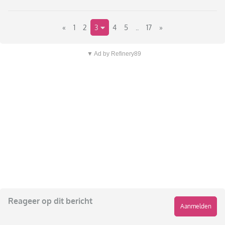
«
1
2
3
4
5
..
17
»
▼ Ad by Refinery89
Reageer op dit bericht
Aanmelden