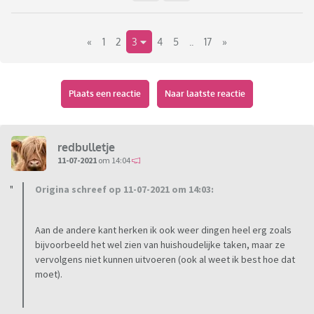
«
1
2
3
4
5
..
17
»
Plaats een reactie
Naar laatste reactie
redbulletje
11-07-2021
om 14:04
Origina schreef op 11-07-2021 om 14:03:
Aan de andere kant herken ik ook weer dingen heel erg zoals
bijvoorbeeld het wel zien van huishoudelijke taken, maar ze
vervolgens niet kunnen uitvoeren (ook al weet ik best hoe dat
moet).