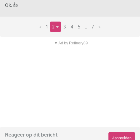
Ok. 👍️
«
1
2
3
4
5
..
7
»
▼ Ad by Refinery89
Reageer op dit bericht
Aanmelden