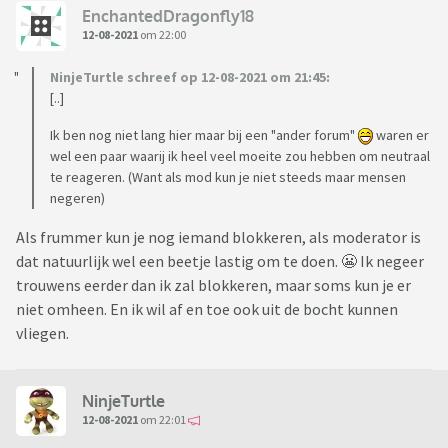
EnchantedDragonfly18
12-08-2021
om 22:00
NinjeTurtle schreef op 12-08-2021 om 21:45:
[..]
Ik ben nog niet lang hier maar bij een "ander forum"
waren er
wel een paar waarij ik heel veel moeite zou hebben om neutraal
te reageren. (Want als mod kun je niet steeds maar mensen
negeren)
Als frummer kun je nog iemand blokkeren, als moderator is
dat natuurlijk wel een beetje lastig om te doen. 😬 Ik negeer
trouwens eerder dan ik zal blokkeren, maar soms kun je er
niet omheen. En ik wil af en toe ook uit de bocht kunnen
vliegen.
NinjeTurtle
12-08-2021
om 22:01