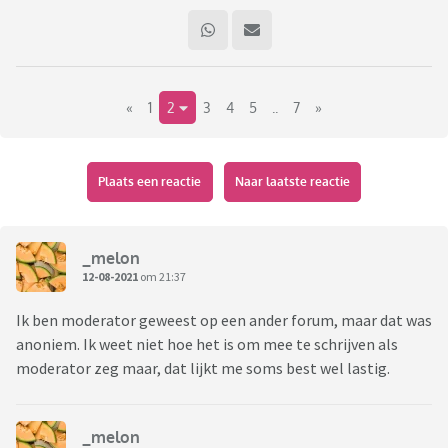
«
1
2
3
4
5
..
7
»
Plaats een reactie
Naar laatste reactie
_melon
12-08-2021
om 21:37
Ik ben moderator geweest op een ander forum, maar dat was
anoniem. Ik weet niet hoe het is om mee te schrijven als
moderator zeg maar, dat lijkt me soms best wel lastig.
_melon