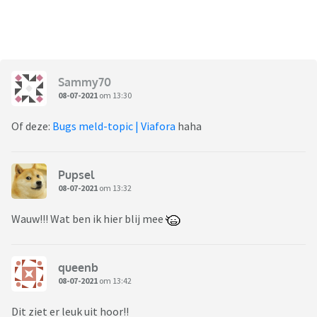
Sammy70
08-07-2021
om 13:30
Of deze:
Bugs meld-topic | Viafora
haha
Pupsel
08-07-2021
om 13:32
Wauw!!! Wat ben ik hier blij mee
queenb
08-07-2021
om 13:42
Dit ziet er leuk uit hoor!!