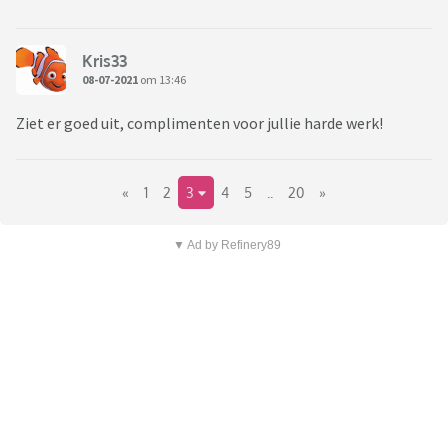
Kris33
08-07-2021
om 13:46
Ziet er goed uit, complimenten voor jullie harde werk!
«
1
2
3
4
5
..
20
»
▼ Ad by Refinery89