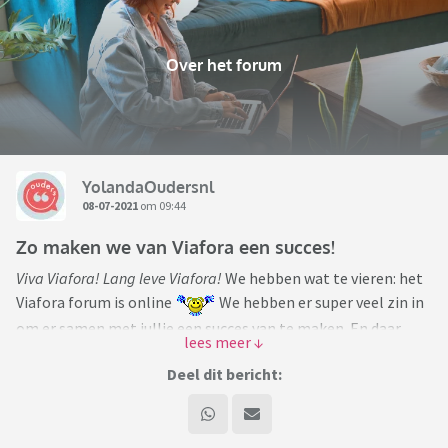
Over het forum
YolandaOudersnl
08-07-2021
om 09:44
Zo maken we van Viafora een succes!
Viva Viafora! Lang leve Viafora!
We hebben wat te vieren: het
Viafora forum is online
We hebben er super veel zin in
om er samen met jullie een succes van te maken. En daar
hebben we jullie voor nodig.
Deel dit bericht:
We hebben de afgelopen weken lange dagen gemaakt, zodat
we al een paar weken voordat het Vivaforum stopt, live
konden met Viafora. En dat is gelukt!