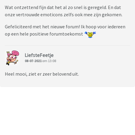
levendige discussies zijn. En die levendigheid creëren jullie: de
Wat ontzettend fijn dat het al zo snel is geregeld. En dat
gebruikers van het eerste uur. Alleen op die manier wordt
onze vertrouwde emoticons zelfs ook mee zijn gekomen.
Viafora interessant voor oud-Viva leden die nu nog geen
account hebben aangemaakt.
Gefeliciteerd met het nieuwe forum! Ik hoop voor iedereen
op een hele positieve forumtoekomst
Help jij mee om van Viafora een levendig forum te maken?
Spread the word
LiefsteFeetje
08-07-2021
om 13:08
Heel mooi, ziet er zeer belovend uit.