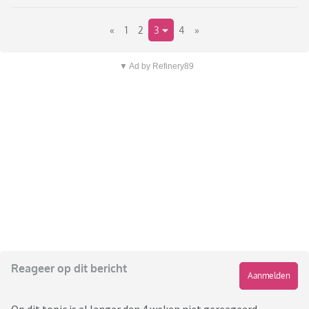
«
1
2
3
4
»
▼ Ad by Refinery89
Reageer op dit bericht
Aanmelden