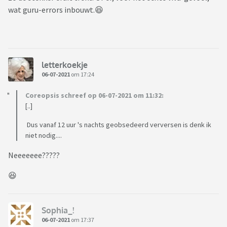
wat guru-errors inbouwt.😆
letterkoekje
06-07-2021
om 17:24
Coreopsis schreef op 06-07-2021 om 11:32:
[..]
Dus vanaf 12 uur 's nachts geobsedeerd verversen is denk ik
niet nodig....
Neeeeeee?????
😆
Sophia_!
06-07-2021
om 17:37