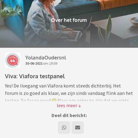
Over het forum
YolandaOudersnl
30-06-2021
om 19:09
Viva: Viafora testpanel
Yes! De livegang van Viafora komt steeds dichterbij. Het
forum is zo goed als klaar, we zijn sinds vandaag flink aan het
testen. So far so good
Maar om zeker te zijn dat we niets
over het hoofd zien, willen we het forum laten testen door
de uiteindelijke leden: jullie dus. Op zoek naar een testpanel!
Deel dit bericht:
We willen met een klein team van testers de aankomende
dagen heel Viafora doorspitten. Wil jij ons helpen om van
Viafora het best mogelijke forum te maken? Heb je een