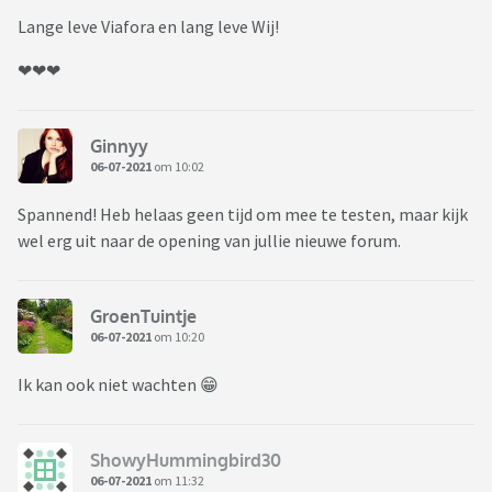
Lange leve Viafora en lang leve Wij!
❤❤❤
Ginnyy
06-07-2021
om 10:02
Spannend! Heb helaas geen tijd om mee te testen, maar kijk
wel erg uit naar de opening van jullie nieuwe forum.
GroenTuintje
06-07-2021
om 10:20
Ik kan ook niet wachten 😁
ShowyHummingbird30
06-07-2021
om 11:32