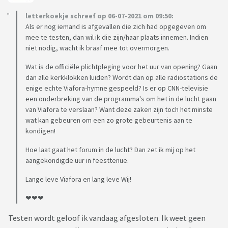
letterkoekje schreef op 06-07-2021 om 09:50:
Als er nog iemand is afgevallen die zich had opgegeven om
mee te testen, dan wil ik die zijn/haar plaats innemen. Indien
niet nodig, wacht ik braaf mee tot overmorgen.
Wat is de officiële plichtpleging voor het uur van opening? Gaan
dan alle kerkklokken luiden? Wordt dan op alle radiostations de
enige echte Viafora-hymne gespeeld? Is er op CNN-televisie
een onderbreking van de programma's om het in de lucht gaan
van Viafora te verslaan? Want deze zaken zijn toch het minste
wat kan gebeuren om een zo grote gebeurtenis aan te
kondigen!
Hoe laat gaat het forum in de lucht? Dan zet ik mij op het
aangekondigde uur in feesttenue.
Lange leve Viafora en lang leve Wij!
❤❤❤
Testen wordt geloof ik vandaag afgesloten. Ik weet geen