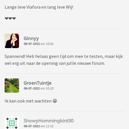
Lange leve Viafora en lang leve Wij!
❤❤❤
Ginnyy
06-07-2021
om 10:02
Spannend! Heb helaas geen tijd om mee te testen, maar kijk
wel erg uit naar de opening van jullie nieuwe forum.
GroenTuintje
06-07-2021
om 10:20
Ik kan ook niet wachten 😁
ShowyHummingbird30
06-07-2021
om 11:32