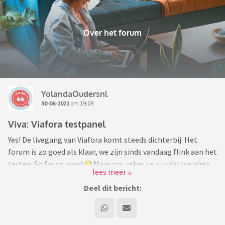
Over het forum
YolandaOudersnl
30-06-2021
om 19:09
Viva: Viafora testpanel
Yes! De livegang van Viafora komt steeds dichterbij. Het
forum is zo goed als klaar, we zijn sinds vandaag flink aan het
testen. So far so good
Maar om zeker te zijn dat we niets
over het hoofd zien, willen we het forum laten testen door
de uiteindelijke leden: jullie dus. Op zoek naar een testpanel!
Deel dit bericht:
We willen met een klein team van testers de aankomende
dagen heel Viafora doorspitten. Wil jij ons helpen om van
Viafora het best mogelijke forum te maken? Heb je een