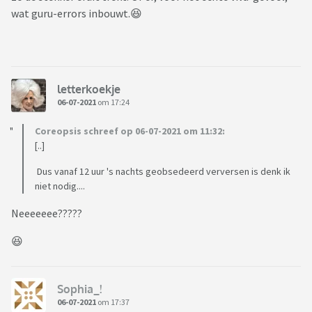
wat guru-errors inbouwt.😆
letterkoekje
06-07-2021
om 17:24
Coreopsis schreef op 06-07-2021 om 11:32:
[..]
Dus vanaf 12 uur 's nachts geobsedeerd verversen is denk ik
niet nodig....
Neeeeeee?????
😆
Sophia_!
06-07-2021
om 17:37