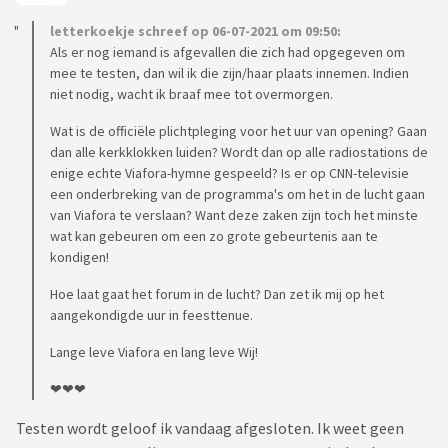
letterkoekje schreef op 06-07-2021 om 09:50:
Als er nog iemand is afgevallen die zich had opgegeven om
mee te testen, dan wil ik die zijn/haar plaats innemen. Indien
niet nodig, wacht ik braaf mee tot overmorgen.
Wat is de officiële plichtpleging voor het uur van opening? Gaan
dan alle kerkklokken luiden? Wordt dan op alle radiostations de
enige echte Viafora-hymne gespeeld? Is er op CNN-televisie
een onderbreking van de programma's om het in de lucht gaan
van Viafora te verslaan? Want deze zaken zijn toch het minste
wat kan gebeuren om een zo grote gebeurtenis aan te
kondigen!
Hoe laat gaat het forum in de lucht? Dan zet ik mij op het
aangekondigde uur in feesttenue.
Lange leve Viafora en lang leve Wij!
❤❤❤
Testen wordt geloof ik vandaag afgesloten. Ik weet geen