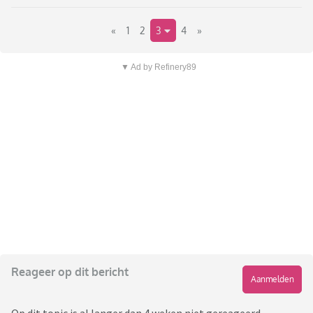
«
1
2
3
4
»
▼ Ad by Refinery89
Reageer op dit bericht
Aanmelden