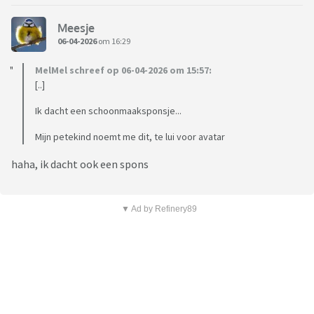
Meesje
06-04-2026
om 16:29
MelMel schreef op 06-04-2026 om 15:57:
[..]
Ik dacht een schoonmaaksponsje...
Mijn petekind noemt me dit, te lui voor avatar
haha, ik dacht ook een spons
▼ Ad by Refinery89