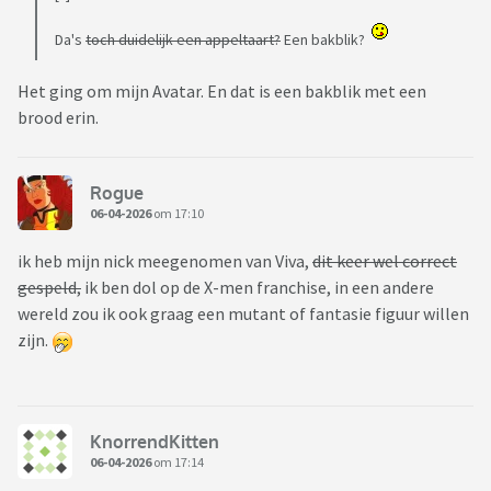
Da's
toch duidelijk een appeltaart?
Een bakblik?
Het ging om mijn Avatar. En dat is een bakblik met een
brood erin.
Rogue
06-04-2026
om 17:10
ik heb mijn nick meegenomen van Viva,
dit keer wel correct
gespeld,
ik ben dol op de X-men franchise, in een andere
wereld zou ik ook graag een mutant of fantasie figuur willen
zijn.
KnorrendKitten
06-04-2026
om 17:14