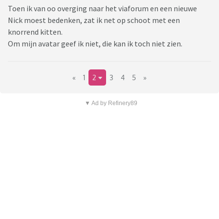
Toen ik van oo overging naar het viaforum en een nieuwe
Nick moest bedenken, zat ik net op schoot met een
knorrend kitten.
Om mijn avatar geef ik niet, die kan ik toch niet zien.
«
1
2
3
4
5
»
▼ Ad by Refinery89