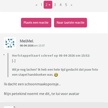
«
1
2
3
4
5
»
Ben benieuwd naar je antwoord!
Plaats een reactie
Naar laatste reactie
MelMel
06-04-2026
om 15:57
Herfstappeltaart schreef op 06-04-2026 om 15:52:
[..]
Wil je nog lachen? Ik heb een hele tijd gedacht dat jouw foto
een stapel handdoeken was.
Ik dacht een schoonmaaksponsje...
Mijn petekind noemt me dit, te lui voor avatar