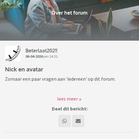
Over het forum
Beterlaat2021!
06-04-2026
om 14:31
Nick en avatar
Zomaar een paar vragen aan 'iedereen' op dit forum.
Hoe kom je aan je nickname, betekent die iets, zoja
wat
Deel dit bericht:
Het zelfde geldt voor je avatar oftewel profielfoto, of :
Waarom heb je geen passende originele avatar
gezocht en neem je genoegen met een 'mozaiekje'