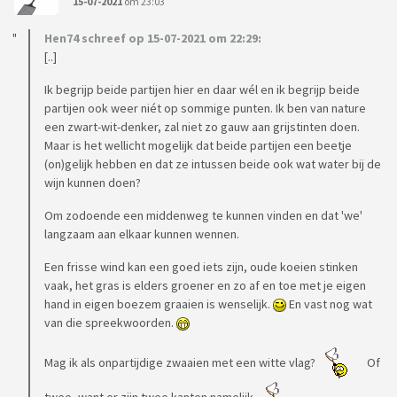
15-07-2021
om 23:03
Hen74 schreef op 15-07-2021 om 22:29:
[..]
Ik begrijp beide partijen hier en daar wél en ik begrijp beide
partijen ook weer niét op sommige punten. Ik ben van nature
een zwart-wit-denker, zal niet zo gauw aan grijstinten doen.
Maar is het wellicht mogelijk dat beide partijen een beetje
(on)gelijk hebben en dat ze intussen beide ook wat water bij de
wijn kunnen doen?
Om zodoende een middenweg te kunnen vinden en dat 'we'
langzaam aan elkaar kunnen wennen.
Een frisse wind kan een goed iets zijn, oude koeien stinken
vaak, het gras is elders groener en zo af en toe met je eigen
hand in eigen boezem graaien is wenselijk.
En vast nog wat
van die spreekwoorden.
Mag ik als onpartijdige zwaaien met een witte vlag?
Of