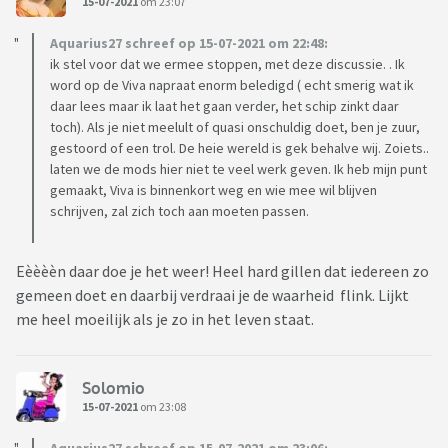
15-07-2021
om 23:07
Aquarius27 schreef op 15-07-2021 om 22:48:
ik stel voor dat we ermee stoppen, met deze discussie. . Ik
word op de Viva napraat enorm beledigd ( echt smerig wat ik
daar lees maar ik laat het gaan verder, het schip zinkt daar
toch). Als je niet meelult of quasi onschuldig doet, ben je zuur,
gestoord of een trol. De heie wereld is gek behalve wij. Zoiets..
laten we de mods hier niet te veel werk geven. Ik heb mijn punt
gemaakt, Viva is binnenkort weg en wie mee wil blijven
schrijven, zal zich toch aan moeten passen.
Eèèèèn daar doe je het weer! Heel hard gillen dat iedereen zo
gemeen doet en daarbij verdraai je de waarheid flink. Lijkt
me heel moeilijk als je zo in het leven staat.
Solomio
15-07-2021
om 23:08