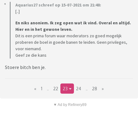
Aquarius27 schreef op 15-07-2021 om 21:48:
[..]
En niks anoniem. Ik zeg open wat ik vind. Overal en altijd.
Hier en in het gewone leven.
Dit is een prima forum waar moderators zo goed mogelijk
proberen de boel in goede banen te leiden. Geen privileges,
voor niemand.
Geef ze die kans
Stoere bitch ben je.
«
1
..
22
23
24
..
28
»
▼ Ad by Refinery89