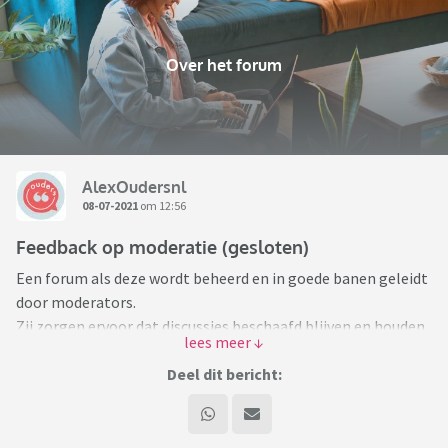
Over het forum
AlexOudersnl
08-07-2021
om 12:56
Feedback op moderatie (gesloten)
Een forum als deze wordt beheerd en in goede banen geleidt
door moderators.
Zij zorgen ervoor dat discussies beschaafd blijven en houden
spammers en trollen buiten de deur.
Deel dit bericht:
Maar ook zij kunnen wel eens een foutje maken, het kan
zomaar gebeuren. Maar het kan ook zijn dat je het
simpelweg niet eens bent met een beslissing.