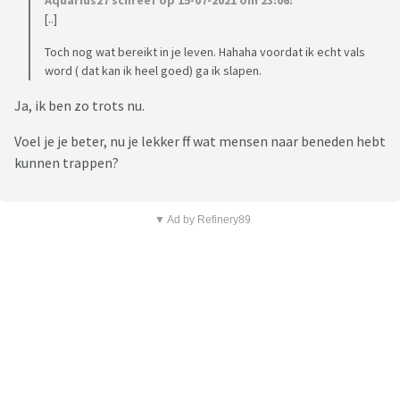
Aquarius27 schreef op 15-07-2021 om 23:06:
[..]
Toch nog wat bereikt in je leven. Hahaha voordat ik echt vals
word ( dat kan ik heel goed) ga ik slapen.
Ja, ik ben zo trots nu.
Voel je je beter, nu je lekker ff wat mensen naar beneden hebt
kunnen trappen?
▼ Ad by Refinery89