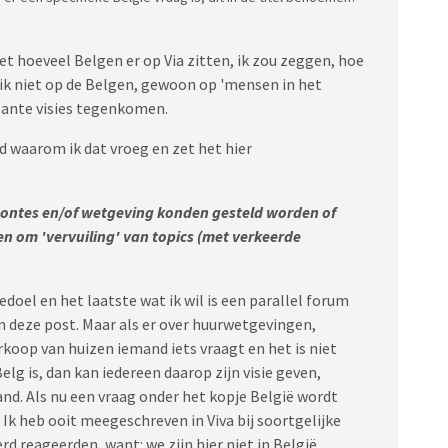
iet hoeveel Belgen er op Via zitten, ik zou zeggen, hoe
 ik niet op de Belgen, gewoon op 'mensen in het
ssante visies tegenkomen.
gd waarom ik dat vroeg en zet het hier
oontes en/of wetgeving konden gesteld worden of
en om 'vervuiling' van topics (met verkeerde
edoel en het laatste wat ik wil is een parallel forum
in deze post. Maar als er over huurwetgevingen,
rkoop van huizen iemand iets vraagt en het is niet
elg is, dan kan iedereen daarop zijn visie geven,
land. Als nu een vraag onder het kopje België wordt
. Ik heb ooit meegeschreven in Viva bij soortgelijke
d reageerden, want: we zijn hier niet in België.