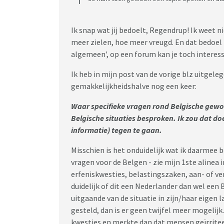
Ik snap wat jij bedoelt, Regendrup! Ik weet n
meer zielen, hoe meer vreugd. En dat bedoel
algemeen', op een forum kan je toch intere
Ik heb in mijn post van de vorige blz uitgele
gemakkelijkheidshalve nog een keer:
Waar specifieke vragen rond Belgische gew
Belgische situaties besproken. Ik zou dat do
informatie) tegen te gaan.
Misschien is het onduidelijk wat ik daarmee b
vragen voor de Belgen - zie mijn 1ste alinea 
erfeniskwesties, belastingszaken, aan- of ve
duidelijk of dit een Nederlander dan wel een B
uitgaande van de situatie in zijn/haar eigen 
gesteld, dan is er geen twijfel meer mogelijk
kwesties en merkte dan dat mensen geïrriteer