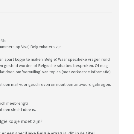
45:
rummers op Viva) Belgenhaters zijn.
en apart kopje te maken 'België'. Waar specifieke vragen rond
 gesteld worden of Belgische situaties besproken. Of mag
dat doen om 'vervuiling' van topics (met verkeerde informatie)
al een mail voor geschreven en nooit een antwoord gekregen.
 zich meebrengt?
at een slecht idee is.
lgië kopje moet zijn?
 een specifieke België vraag is, dit in de titel