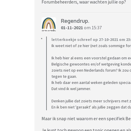
Forumbeheerders, waar wachten jullie op?
Regendrup.
01-11-2021
om 15:37
letterkoekje schreef op 27-10-2021 om 23:
Ik weet niet of ze hier (net zoals sommige fo
Ik heb hier al eens een voorstel gedaan om e
Belgische gewoontes en/of wetgeving konden
zoiets niet op een Nederlands forum? Ik zou 
tegen te gaan.
Ik heb daar een aantal weken geleden specia
Dat vind ik wel jammer.
Denken jullie dat zoiets meer schrijvers met
En ik ben niet 'geraakt' als jullie zeggen dat d
Maar ik snap niet waarom er een specifiek Be
Je kunt toch gewoon een topic openen en als er