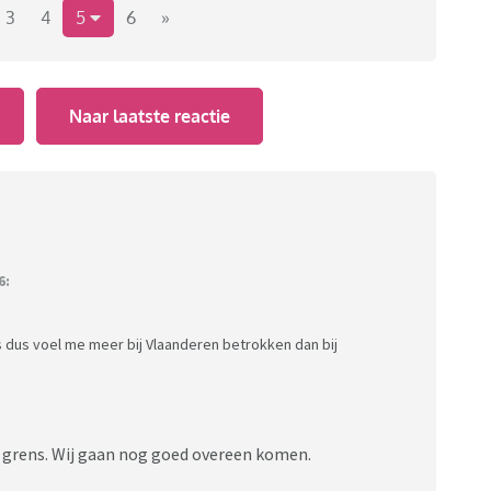
3
4
5
6
»
Naar laatste reactie
6:
s dus voel me meer bij Vlaanderen betrokken dan bij
 grens. Wij gaan nog goed overeen komen.