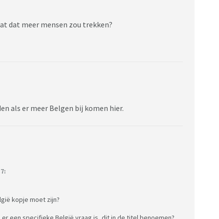
 dat dat meer mensen zou trekken?
den als er meer Belgen bij komen hier.
7:
lgië kopje moet zijn?
er een specifieke België vraag is, dit in de titel benoemen?