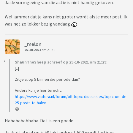
Ja de vormgeving van die actie is niet handig gekozen.
Wel jammer dat je kans niet groter wordt als je meer post. Ik
was net zo lekker bezig vandaag
_melon
25-10-2021
om 21:30
ShaunTheSheep schreef op 25-10-2021 om 21:29:
[..]
Zit je al op 5 binnen die periode dan?
Anders kun je hier terecht:
https://www.viafora.nl/forum/off-topic-discussies/topic-om-de-
25-posts-te-halen
😁
Hahahahahhaha. Dat is een goede.
Ja ik zit al wel op 5. 50 lukt ook wel. 500 wordt lastiger.