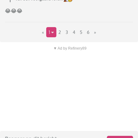
😂😂😂
«
1
2
3
4
5
6
»
▼ Ad by Refinery89