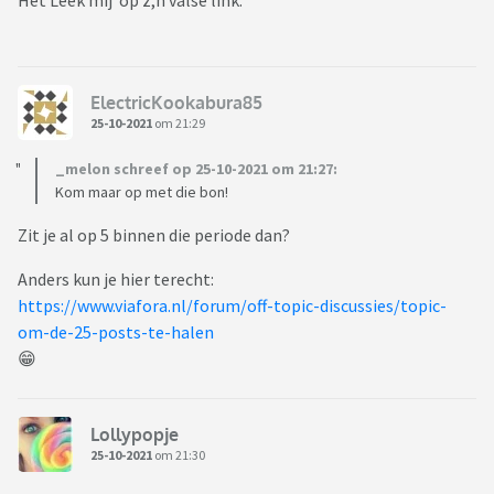
Het Leek mij op z,n valse link.
ElectricKookabura85
25-10-2021
om 21:29
_melon schreef op 25-10-2021 om 21:27:
Kom maar op met die bon!
Zit je al op 5 binnen die periode dan?
Anders kun je hier terecht:
https://www.viafora.nl/forum/off-topic-discussies/topic-
om-de-25-posts-te-halen
😁
Lollypopje
25-10-2021
om 21:30