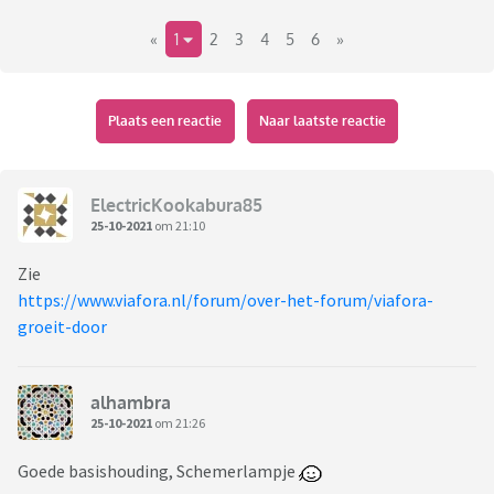
«
1
2
3
4
5
6
»
Plaats een reactie
Naar laatste reactie
ElectricKookabura85
25-10-2021
om 21:10
Zie
https://www.viafora.nl/forum/over-het-forum/viafora-
groeit-door
alhambra
25-10-2021
om 21:26
Goede basishouding, Schemerlampje