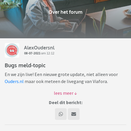
Over het forum
AlexOudersnl
08-07-2021
om 12:12
Bugs meld-topic
En we zijn live! Een nieuwe grote update, niet alleen voor
Ouders.nl
maar ook meteen de livegang van Viafora.
Alhoewel deze update al grondig getest is door een aantal
van jullie (enorm veel dank!) zitten er geheid nog her en der
Deel dit bericht:
foutjes. Kom je iets tegen? Meld het hier!
Mocht je een grote fout tegenkomen waarvan je twijfelt of
je deze publiekelijk online moet plaatsen, dan kan je ook