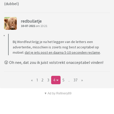
(dubbel)
redbulletje
10-07-2021
om 13:21
Bij Wordfeut krijg je na het leggen van de letters een
advertentie, misschien is zoiets nog best acceptabel op
mobiel:
dat je iets post en daarna 5-10 seconden reclame
.
😲 Oh nee, dat zou ik juist volstrekt onacceptabel vinden!
«
1
2
3
4
5
..
37
»
▼ Ad by Refinery89