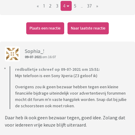
altijd een email sturen naar
info@ouders.nl
«
1
2
3
4
5
..
37
»
Plaats een reactie
Naar laatste reactie
Sophia_!
09-07-2021
om 16:07
redbulletje schreef op 09-07-2021 om 15:51:
Mijn telefoon is een Sony Xperia (Z3 geloof ik)
Overigens zou ik geen bezwaar hebben tegen een kleine
financiële bijdrage uiteindelijk voor advertentievrij forummen
mocht dit forum m'n vaste hangplek worden. Snap dat bij jullie
de schoorsteen ook moet roken.
Daar heb ik ook geen bezwaar tegen, goed idee. Zolang dat
voor iedereen vrije keuze blijft uiteraard.