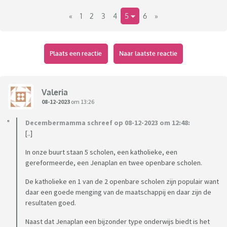
Het gaat me er dus in deze vraag niet om of de school van de
«
1
2
3
4
5
6
»
eerste keus voorrang geeft, want dat kan ik zelf wel
navragen bij de school en er staat al op de website dat er
voor iedereen die de school als eerste keus heeft plek is.
Plaats een reactie
Naar laatste reactie
Valeria
08-12-2023
om 13:26
Decembermamma schreef op 08-12-2023 om 12:48:
[..]
In onze buurt staan 5 scholen, een katholieke, een
gereformeerde, een Jenaplan en twee openbare scholen.
De katholieke en 1 van de 2 openbare scholen zijn populair want
daar een goede menging van de maatschappij en daar zijn de
resultaten goed.
Naast dat Jenaplan een bijzonder type onderwijs biedt is het