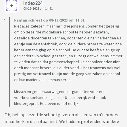
Index224
08-12-2023
om 14:41
kenfan schreef op 08-12-2023 om 11:51:
Niet alles gelezen, maar mijn drie jongens vonden het gezellig
om op dezelfde middelbare school te hebben gezeten,
dezelfde docenten te kennen, docenten die hen herkenden als
eentje van de Kenfabriek, door de oudere broers te weten hoe
het er aan toe ging op die school. De oudste heeft als enige op
een andere vo-school gezeten, en zij zegt dat wel eens jammer
te vinden dat ze dat gemeenschappelijke schoolverleden niet
deelt met haar broers .Als ouder vond ik het trouwens ook wel
prettig om vertrouwd te zijn met de gang van zaken op school
en hun manier van communiceren.
Misschien geen zwaarwegende argumenten voor een
voorkeursbehandeling , maar Utisnieeerlijk vind ik ook
kleutergepruil. Het leven is niet eerlijk.
Oh, heb op dezelfde school gezeten als een van m'n broers
maar herken dit totaal niet. We hadden grotendeels andere