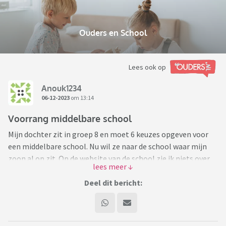
Ouders en School
Lees ook op
Anouk1234
06-12-2023
om 13:14
Voorrang middelbare school
Mijn dochter zit in groep 8 en moet 6 keuzes opgeven voor
een middelbare school. Nu wil ze naar de school waar mijn
zoon al op zit. Op de website van de school zie ik niets over
voorrang voor broertjes en zusjes. Op een andere middelbare
school bij ons in het dorp krijgen broertjes en zusjes wel
Deel dit bericht:
voorrang. Ik vraag me nu af of een school zelf mag bepalen
of ze wel of geen voorrang geven aan broertjes en zusjes.