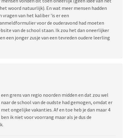
r mensen vonden dit toen oneerlijk (geen idee van het
 het woord natuurlijk). En wat meer mensen hadden
 vragen van het kaliber 'is er een
aanmeldformulier voor de ouderavond had moeten
ebsite van de school staan. Ik zou het dan oneerlijker
en een jonger zusje van een tevreden oudere leerling
p een grens van regio noorden midden en dat zou wel
t naar de school van de oudste had gemogen, omdat er
met ongelijke vakanties. Af en toe heb je dan maar 4
 ben ik niet voor voorrang maar als je dus de
jk.