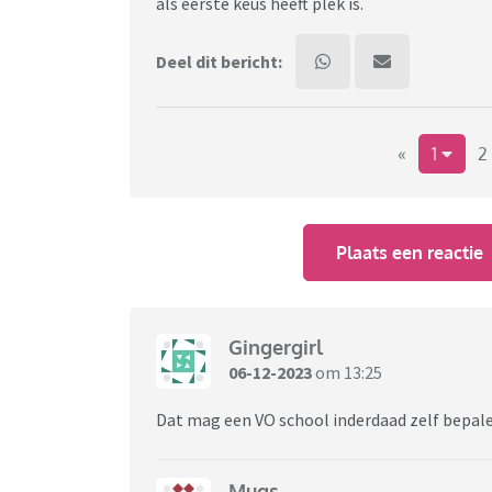
als eerste keus heeft plek is.
Deel dit bericht:
«
1
2
Plaats een reactie
Gingergirl
06-12-2023
om 13:25
Dat mag een VO school inderdaad zelf bepale
Mugs