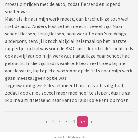
moest omrijden met de auto, zodat fietsend en lopend
sneller was.
Maar als ik naar mijn werk moest, dan bracht ik ze toch wel
met de auto. Anders kostte het me echt teveel tijd. Naar
school fietsen, terugfietsen, naar werk. En dan 's middags
andersom, terwijl ik toch altijd al helemaal op het laatste
nippertje op tijd was voor de BSO, juist doordat ik 's ochtends
ook al vrij laat op mijn werk was nadat ik ze naar school had
gebracht. In die tijd had ik vaak ook best veel troep bij me
aan dossiers, laptop etc. waardoor op de fiets naar mijn werk
gaan meestal geen optie was.
Tegenwoordig werk ik veel meer thuis en is alles digitaal,
zodat ik ook niet zoveel meer mee hoef te slepen, dus nu ga
ik bijna altijd fietsend naar kantoor als ik die kant op moet.
«
1
2
3
4
5
»
▼ Ad by Refinery89