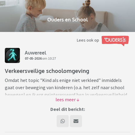
Ouders en School
Lees ook op
Auwereel
07-05-2026
om 10:27
Verkeersveilige schoolomgeving
Omdat het topic "Kind als enige niet verkleed" inmiddels
gaat over beweging van kinderen (o.a. het zelf naar school
bewegen) en ik erg geïnteresseerd ben in verkeersveiligheid,
hoe staat het tegenwoordig met de veiligheid van de
schoolomgeving?
Deel dit bericht:
Vroeger, toen mijn kinderen naar de basisschool gingen,
werd er al op aangedrongen verder van de school te
parkeren. Maar inmiddels worden kinderen nog vaker