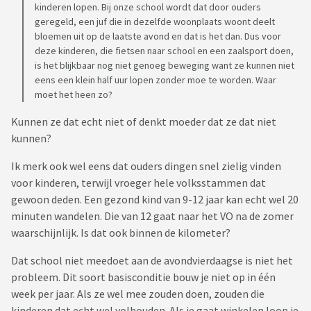
kinderen lopen. Bij onze school wordt dat door ouders
geregeld, een juf die in dezelfde woonplaats woont deelt
bloemen uit op de laatste avond en dat is het dan. Dus voor
deze kinderen, die fietsen naar school en een zaalsport doen,
is het blijkbaar nog niet genoeg beweging want ze kunnen niet
eens een klein half uur lopen zonder moe te worden. Waar
moet het heen zo?
Kunnen ze dat echt niet of denkt moeder dat ze dat niet
kunnen?
Ik merk ook wel eens dat ouders dingen snel zielig vinden
voor kinderen, terwijl vroeger hele volksstammen dat
gewoon deden. Een gezond kind van 9-12 jaar kan echt wel 20
minuten wandelen. Die van 12 gaat naar het VO na de zomer
waarschijnlijk. Is dat ook binnen de kilometer?
Dat school niet meedoet aan de avondvierdaagse is niet het
probleem. Dit soort basisconditie bouw je niet op in één
week per jaar. Als ze wel mee zouden doen, zouden die
kinderen dat echt wel volhouden. Als je gaat winkelen loop je