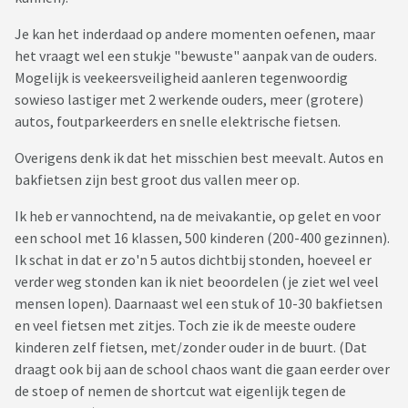
Je kan het inderdaad op andere momenten oefenen, maar
het vraagt wel een stukje "bewuste" aanpak van de ouders.
Mogelijk is veekeersveiligheid aanleren tegenwoordig
sowieso lastiger met 2 werkende ouders, meer (grotere)
autos, foutparkeerders en snelle elektrische fietsen.
Overigens denk ik dat het misschien best meevalt. Autos en
bakfietsen zijn best groot dus vallen meer op.
Ik heb er vannochtend, na de meivakantie, op gelet en voor
een school met 16 klassen, 500 kinderen (200-400 gezinnen).
Ik schat in dat er zo'n 5 autos dichtbij stonden, hoeveel er
verder weg stonden kan ik niet beoordelen (je ziet wel veel
mensen lopen). Daarnaast wel een stuk of 10-30 bakfietsen
en veel fietsen met zitjes. Toch zie ik de meeste oudere
kinderen zelf fietsen, met/zonder ouder in de buurt. (Dat
draagt ook bij aan de school chaos want die gaan eerder over
de stoep of nemen de shortcut wat eigenlijk tegen de