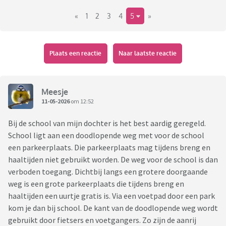
gebracht, in de auto of in de bakfiets, wat voor effect heeft
«
1
2
3
4
5
»
dat?
Dus, hoe staat het tegenwoordig bij scholen, basisscholen
en maar ook middelbare scholen? Word je, als kind dat zelf
naar school wandelt of fietst, van je sokken gereden als kind
Plaats een reactie
Naar laatste reactie
door auto, fatbike en bakfiets?
Meesje
11-05-2026
om 12:52
Bij de school van mijn dochter is het best aardig geregeld.
School ligt aan een doodlopende weg met voor de school
een parkeerplaats. Die parkeerplaats mag tijdens breng en
haaltijden niet gebruikt worden. De weg voor de school is dan
verboden toegang. Dichtbij langs een grotere doorgaande
weg is een grote parkeerplaats die tijdens breng en
haaltijden een uurtje gratis is. Via een voetpad door een park
kom je dan bij school. De kant van de doodlopende weg wordt
gebruikt door fietsers en voetgangers. Zo zijn de aanrij