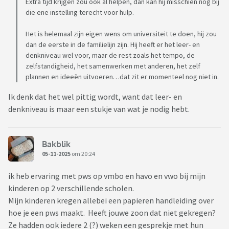
Extra tijd krijgen zou ook al helpen, dan kan hij misschien nog bij
die ene instelling terecht voor hulp.
Het is helemaal zijn eigen wens om universiteit te doen, hij zou
dan de eerste in de familielijn zijn. Hij heeft er het leer- en
denkniveau wel voor, maar de rest zoals het tempo, de
zelfstandigheid, het samenwerken met anderen, het zelf
plannen en ideeën uitvoeren…dat zit er momenteel nog niet in.
Ik denk dat het wel pittig wordt, want dat leer- en
denkniveau is maar een stukje van wat je nodig hebt.
Bakblik
05-11-2025
om 20:24
ik heb ervaring met pws op vmbo en havo en vwo bij mijn
kinderen op 2 verschillende scholen.
Mijn kinderen kregen allebei een papieren handleiding over
hoe je een pws maakt. Heeft jouwe zoon dat niet gekregen?
Ze hadden ook iedere 2 (?) weken een gesprekje met hun