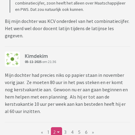
combinatiecijfer, zoon heeft het alleen over Maatschappijleer
en PWS. Dat zou natuurlijk ook kunnen.
Bij mijn dochter was KCV onderdeel van het combinatiecijfer.
Het werd wel door docent latijn tijdens de latijnse les
gegeven.
Kimdekim
05-11-2025
om 21:36
Mijn dochter had precies niks op papier staan in november
vorig jaar. Ze moeten 80 uur in het pws steken en er komt
nog kerstvakantie aan. Gewoon nu er aan gaan beginnen en
hem helpen met een planning. Als hij er tot aan de
kerstvakantie 10 uur per week aan kan besteden heeft hij er
al 60 uur inzitten.
«
1
2
3
4
5
6
»