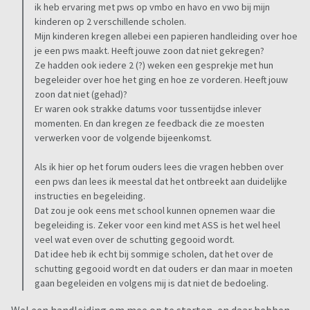
ik heb ervaring met pws op vmbo en havo en vwo bij mijn
kinderen op 2 verschillende scholen.
Mijn kinderen kregen allebei een papieren handleiding over hoe
je een pws maakt. Heeft jouwe zoon dat niet gekregen?
Ze hadden ook iedere 2 (?) weken een gesprekje met hun
begeleider over hoe het ging en hoe ze vorderen. Heeft jouw
zoon dat niet (gehad)?
Er waren ook strakke datums voor tussentijdse inlever
momenten. En dan kregen ze feedback die ze moesten
verwerken voor de volgende bijeenkomst.
Als ik hier op het forum ouders lees die vragen hebben over
een pws dan lees ik meestal dat het ontbreekt aan duidelijke
instructies en begeleiding.
Dat zou je ook eens met school kunnen opnemen waar die
begeleiding is. Zeker voor een kind met ASS is het wel heel
veel wat even over de schutting gegooid wordt.
Dat idee heb ik echt bij sommige scholen, dat het over de
schutting gegooid wordt en dat ouders er dan maar in moeten
gaan begeleiden en volgens mij is dat niet de bedoeling.
Wel een handleiding om mee op te starten, en daar hebben