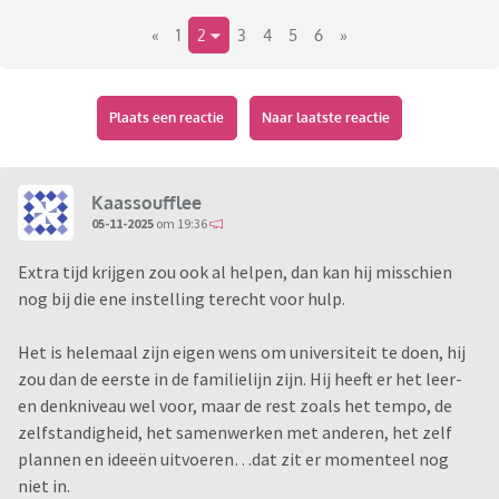
het inhoudelijk niet redt (geen idee van de opbouw, stappen
«
1
2
3
4
5
6
»
en inhoud maken, ab en ik plannen en helpen met het
nakomen van de planning maar er komt niets uit zijn handen
en ab+mij ontbreekt het aan inhoudelijke kennis) komen ze
nu pas met het idee van een bepaalde instantie in de buurt
Plaats een reactie
Naar laatste reactie
die inhoudelijk en professioneel kunnen begeleiden.
Ik wist niet van die mogelijkheid af. Ik heb al met ze gebeld
maar alles zit vol (logisch).
Kaassoufflee
Maar ja, de tip van school komt rijkelijk te laat nu, over 6
05-11-2025
om 19:36
weken moet alles klaar zijn.
Extra tijd krijgen zou ook al helpen, dan kan hij misschien
nog bij die ene instelling terecht voor hulp.
Ik zit met mijn handen in het haar. Wie is hier in thuis en
heeft goede raad?
Het is helemaal zijn eigen wens om universiteit te doen, hij
zou dan de eerste in de familielijn zijn. Hij heeft er het leer-
en denkniveau wel voor, maar de rest zoals het tempo, de
zelfstandigheid, het samenwerken met anderen, het zelf
plannen en ideeën uitvoeren…dat zit er momenteel nog
niet in.