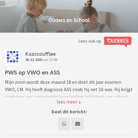
Ouders en School
Lees ook op
Kaassoufflee
05-11-2025
om 17:49
PWS op VWO en ASS
Mijn zoon wordt deze maand 18 en doet dit jaar examen
VWO, CM. Hij heeft diagnose ASS sinds hij net 16 was. Hij krijgt
sinds een jaar ambulante begeleiding (ab) thuis, op school
krijgt hij sinds 3 jaar huiswerkbegeleiding.
Nu blijkt dat hij het PWS bij lange na niet op tijd af krijgt. Hij
Deel dit bericht:
zit niet in een groepje, vanaf het begin is alles hem al
ontglipt. De begeleiding vanuit school is niet voldoende, en
hoewel ik, zoon en ab meermaals hebben aangegeven dat hij