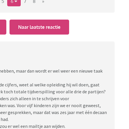
dat wij niet komen.
5
6
7
8
»
dit verplicht te stellen voor de ouders?
Naar laatste reactie
 hebben, maar dan wordt er wel weer een nieuwe taak
e cijfers, weet al welke opleiding hij wil doen, gaat
 toch totale tijdverspilling voor alle drie de partijen?
ers zich alleen in te schrijven voor
en was. Voor vijf kinderen zijn we er nooit geweest,
eer gesprekken, maar dat was zes jaar met één decaan
 had.
zou er wel een mailtje aan wijden.