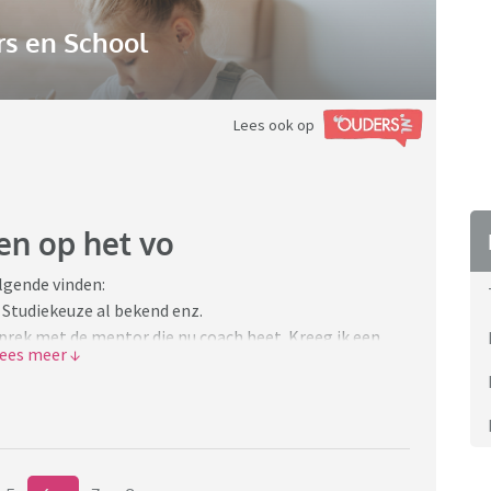
s en School
Lees ook op
en op het vo
lgende vinden:
 Studiekeuze al bekend enz.
rek met de mentor die nu coach heet. Kreeg ik een
als ouder.
k op het vo geweest. Bemoei me zo min mogelijk met
 ook. Zoon is 17, magister kijk ik nooit meer op.
doet lijkt mij. Thuis vertelt hij wel over zijn plannen
e om over hem met een voor mij vreemde te praten.