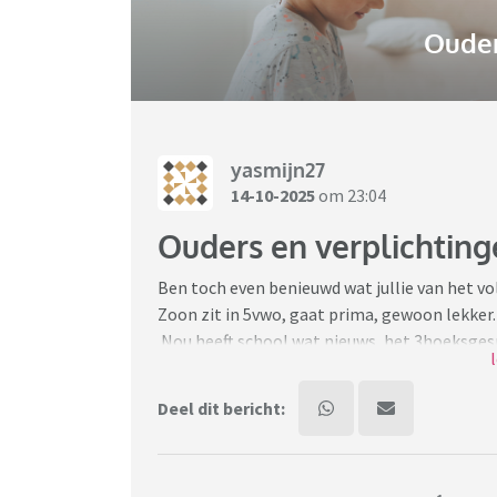
Ouder
yasmijn27
14-10-2025
om 23:04
Ouders en verplichting
Ben toch even benieuwd wat jullie van het vo
Zoon zit in 5vwo, gaat prima, gewoon lekker.
Nou heeft school wat nieuws, het 3hoeksgesp
uitnodigingsmail over, is verplicht. Voor ons 
Ik ben nog nooit naar een 10minuten gespre
Deel dit bericht:
het vo van mijn kinderen, nooit nodig geweest
Zolangzaamaan is het toch zo dat hij dit zelf 
wb studie etc. Ik heb totaal niet de behoeft