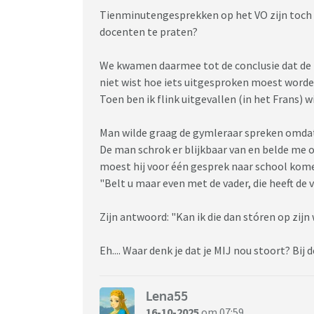
Tienminutengesprekken op het VO zijn toc
docenten te praten?
We kwamen daarmee tot de conclusie dat de l
niet wist hoe iets uitgesproken moest worde
Toen ben ik flink uitgevallen (in het Frans) w
Man wilde graag de gymleraar spreken omdat
De man schrok er blijkbaar van en belde me 
moest hij voor één gesprek naar school kom
"Belt u maar even met de vader, die heeft de 
Zijn antwoord: "Kan ik die dan stóren op zijn
Eh.... Waar denk je dat je MIJ nou stoort? Bij
Lena55
16-10-2025
om 07:59