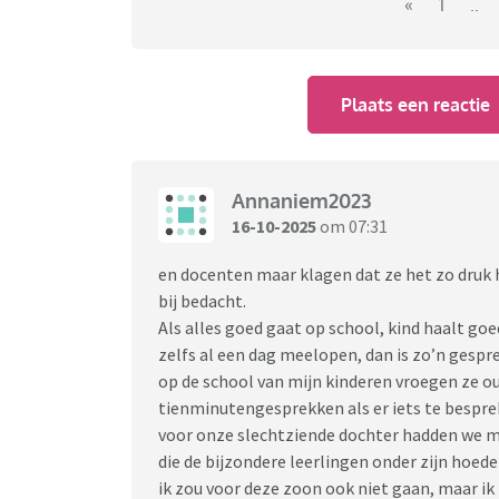
Heb net ook een vriendelijk maitje gestuurd 
«
1
..
Maar vraag me nou toch wel af hoe ze denken 
Plaats een reactie
Annaniem2023
16-10-2025
om 07:31
en docenten maar klagen dat ze het zo druk
bij bedacht.
Als alles goed gaat op school, kind haalt goed
zelfs al een dag meelopen, dan is zo’n gesprek
op de school van mijn kinderen vroegen ze oud
tienminutengesprekken als er iets te besprek
voor onze slechtziende dochter hadden we m
die de bijzondere leerlingen onder zijn hoede
ik zou voor deze zoon ook niet gaan, maar ik 