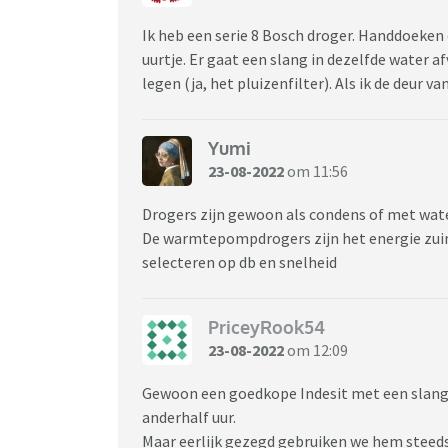
Ik heb een serie 8 Bosch droger. Handdoeken 
uurtje. Er gaat een slang in dezelfde water a
legen (ja, het pluizenfilter). Als ik de deur v
Yumi
23-08-2022
om 11:56
Drogers zijn gewoon als condens of met wate
De warmtepompdrogers zijn het energie zuini
selecteren op db en snelheid
PriceyRook54
23-08-2022
om 12:09
Gewoon een goedkope Indesit met een slang d
anderhalf uur.
Maar eerlijk gezegd gebruiken we hem steeds 