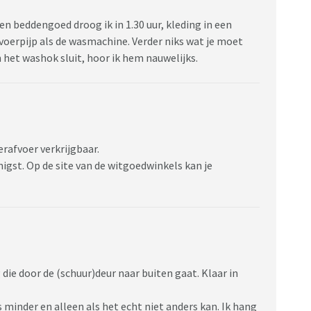
en beddengoed droog ik in 1.30 uur, kleding in een
fvoerpijp als de wasmachine. Verder niks wat je moet
an het washok sluit, hoor ik hem nauwelijks.
rafvoer verkrijgbaar.
gst. Op de site van de witgoedwinkels kan je
ie door de (schuur)deur naar buiten gaat. Klaar in
minder en alleen als het echt niet anders kan. Ik hang