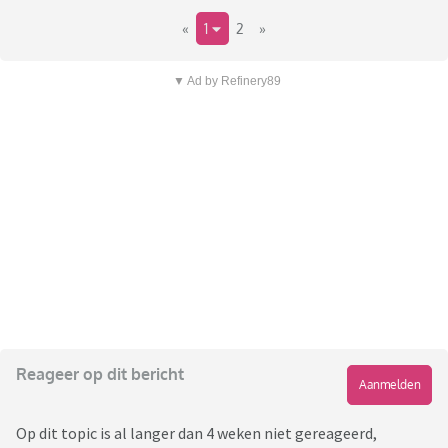
«
1
2
»
▼ Ad by Refinery89
Reageer op dit bericht
Aanmelden
Op dit topic is al langer dan 4 weken niet gereageerd,