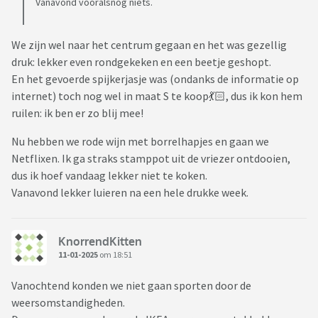
Vanavond vooralsnog niets.
We zijn wel naar het centrum gegaan en het was gezellig
druk: lekker even rondgekeken en een beetje geshopt.
En het gevoerde spijkerjasje was (ondanks de informatie op
internet) toch nog wel in maat S te koop💃🏻, dus ik kon hem
ruilen: ik ben er zo blij mee!
Nu hebben we rode wijn met borrelhapjes en gaan we
Netflixen. Ik ga straks stamppot uit de vriezer ontdooien,
dus ik hoef vandaag lekker niet te koken.
Vanavond lekker luieren na een hele drukke week.
KnorrendKitten
11-01-2025
om 18:51
Vanochtend konden we niet gaan sporten door de
weersomstandigheden.