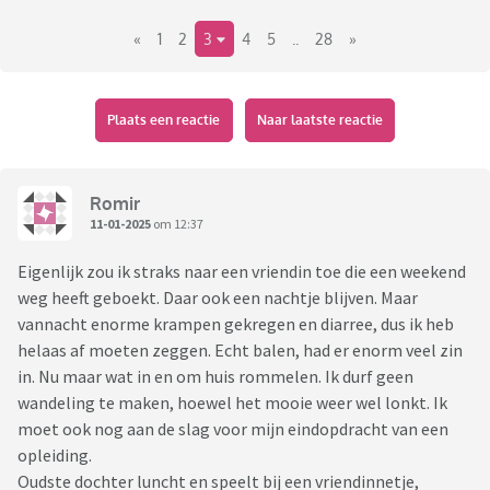
«
1
2
3
4
5
..
28
»
Plaats een reactie
Naar laatste reactie
Romir
11-01-2025
om 12:37
Eigenlijk zou ik straks naar een vriendin toe die een weekend
weg heeft geboekt. Daar ook een nachtje blijven. Maar
vannacht enorme krampen gekregen en diarree, dus ik heb
helaas af moeten zeggen. Echt balen, had er enorm veel zin
in. Nu maar wat in en om huis rommelen. Ik durf geen
wandeling te maken, hoewel het mooie weer wel lonkt. Ik
moet ook nog aan de slag voor mijn eindopdracht van een
opleiding.
Oudste dochter luncht en speelt bij een vriendinnetje,