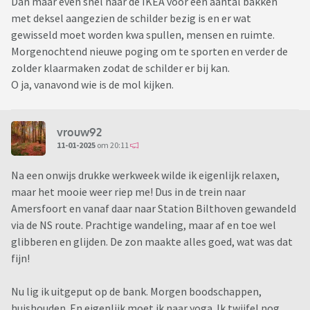
Dan maar even snel naar de IKEA voor een aantal bakken
met deksel aangezien de schilder bezig is en er wat
gewisseld moet worden kwa spullen, mensen en ruimte.
Morgenochtend nieuwe poging om te sporten en verder de
zolder klaarmaken zodat de schilder er bij kan.
O ja, vanavond wie is de mol kijken.
vrouw92
11-01-2025
om 20:11
Na een onwijs drukke werkweek wilde ik eigenlijk relaxen,
maar het mooie weer riep me! Dus in de trein naar
Amersfoort en vanaf daar naar Station Bilthoven gewandeld
via de NS route. Prachtige wandeling, maar af en toe wel
glibberen en glijden. De zon maakte alles goed, wat was dat
fijn!
Nu lig ik uitgeput op de bank. Morgen boodschappen,
huishouden. En eigenlijk moet ik naar yoga. Ik twijfel nog