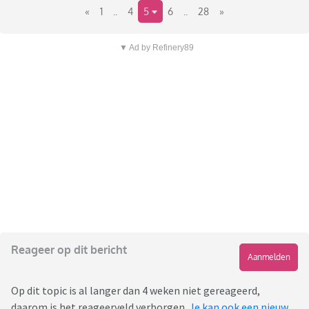
«
1
..
4
5
6
..
28
»
▼ Ad by Refinery89
Reageer op dit bericht
Aanmelden
Op dit topic is al langer dan 4 weken niet gereageerd,
daarom is het reageerveld verborgen.
Je kan ook een nieuw