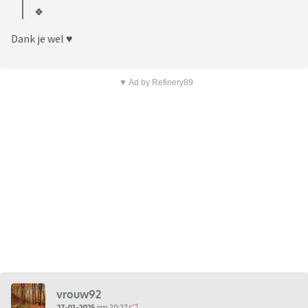
🍀
Dank je wel ♥️
▼ Ad by Refinery89
vrouw92
27-01-2025
om 20:27