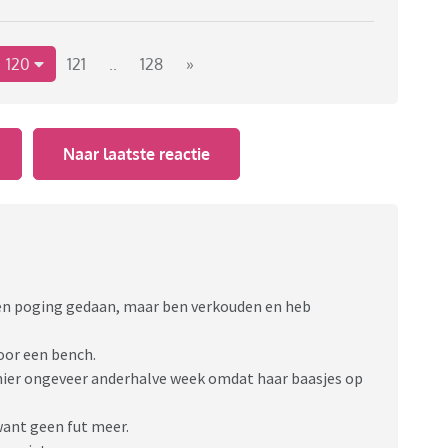
120
121
..
128
»
Naar laatste reactie
en poging gedaan, maar ben verkouden en heb
oor een bench.
 hier ongeveer anderhalve week omdat haar baasjes op
want geen fut meer.