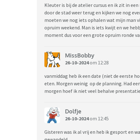
Kleuter is bij de atelier cursus en ik zit in e
door de stad weer terug en kijken we nog eve
moeten we nog iets ophalen wat mijn man vi
opruim weekend. Man is iets kwijt en we he
moment dus voor een grote opruim ronde van
MissBobby
26-10-2024
om 12:28
vanmiddag heb ik een date (niet de eerste h
eten. Morgen weinig op de planning. Had een 
morgen hoef ik niet veel behalve presentat
Dolfje
26-10-2024
om 12:45
Gisteren was ik al vrij en heb ik gesport en
gewandeld.