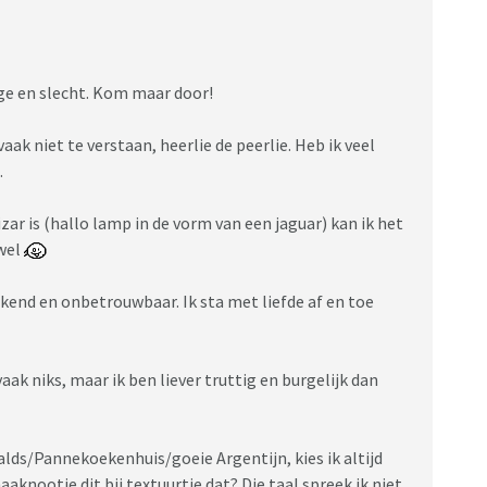
nge en slecht. Kom maar door!
aak niet te verstaan, heerlie de peerlie. Heb ik veel
.
izar is (hallo lamp in de vorm van een jaguar) kan ik het
 wel
kend en onbetrouwbaar. Ik sta met liefde af en toe
ak niks, maar ik ben liever truttig en burgelijk dan
lds/Pannekoekenhuis/goeie Argentijn, kies ik altijd
maaknootje dit bij textuurtje dat? Die taal spreek ik niet.