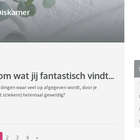
uiskamer
 wat jij fantastisch vindt...
 dingen waar veel op afgegeven wordt, door je
iet stiekem) helemaal geweldig?
2
3
4
»