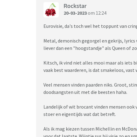
Rockstar
20-03-2023
om 12:24
Eurovisie, da's toch wel het toppunt van cri
Metal, demonisch gegorgel en gekrijs, lyrics v
liever dan een "hoogstandje" als Queen of zo
Kitsch, ik vind niet alles mooi maar als iets b
vaak best waarderen, is dat smakeloos, vast
Veel mensen vinden paarden niks. Groot, stin
doodsangsten uit met die beesten haha.
Landelijk of wit brocant vinden mensen ook va
stoer en eigentijds wat dat betreft.
Als ik mag kiezen tussen Michellin en McDona
voor dat laatste. Wijntje sus bij visje zo en s