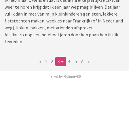
Ik heb maar 1 wens en dat is dat ik na elke jaarlijkse ct-scan
weer te horen krijg dat ik een jaar weg mag blijven. Dat jaar
vul ik dan in met van mijn kleinkinderen genieten, lekkere
fietstochten maken, weekjes naar Frankrijk (of in Nederland
weg), koken, bakken, met vrienden afspreken.
Als dat zo nog een heleboel jaren door kan gaan ben ik dik
tevreden.
«
1
2
3
4
5
6
»
▼ Ad by Refinery89