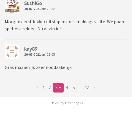
SushiGo
10-07-2021
om 20:52
Morgen eerst lekker uitslapen en 's middags visite. We gaan
spelletjes doen. Nu al zin in!
kay89
10-07-2021
om 21:05
Gras maaien. Is zeer noodzakelijk.
«
1
2
3
4
5
..
12
»
▼ Ad by Refinery89