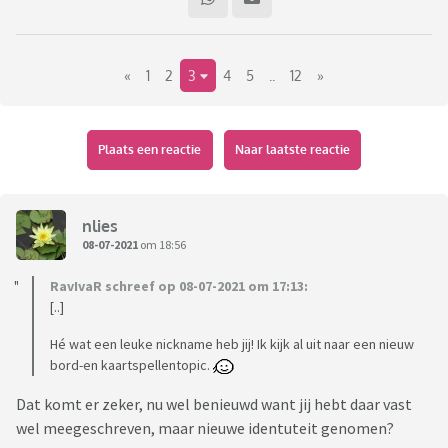
«
1
2
3
4
5
..
12
»
Plaats een reactie
Naar laatste reactie
nlies
08-07-2021
om 18:56
RavIvaR schreef op 08-07-2021 om 17:13:
[..]
Hé wat een leuke nickname heb jij! Ik kijk al uit naar een nieuw
bord-en kaartspellentopic.
Dat komt er zeker, nu wel benieuwd want jij hebt daar vast
wel meegeschreven, maar nieuwe identuteit genomen?