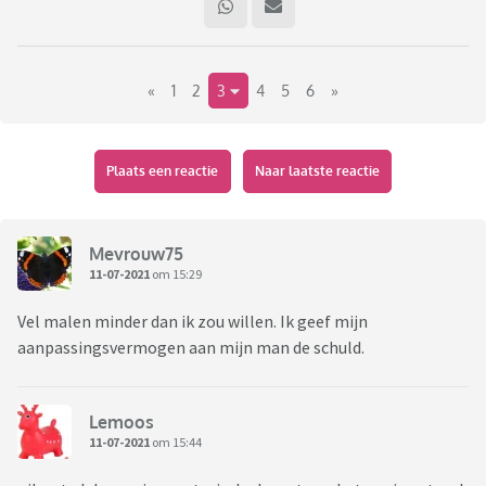
«
1
2
3
4
5
6
»
Plaats een reactie
Naar laatste reactie
Mevrouw75
11-07-2021
om 15:29
Vel malen minder dan ik zou willen. Ik geef mijn
aanpassingsvermogen aan mijn man de schuld.
Lemoos
11-07-2021
om 15:44