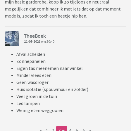
mijn basic garderobe, koop ik zo tijdloos en neutraal
mogelijk en dat combineer ik met iets dat op dat moment
mode is, zodat ik toch een beetje hip ben.
TheeBoek
11-07-2021
om 20:40
Afval scheiden
Zonnepanelen
Eigen tas meenemen naar winkel
Minder vlees eten
Geen wasdroger
Huis isolatie (spouwmuur en zolder)
Veel groen in de tuin
Led lampen
Weinig eten weggooien
«
1
2
3
4
5
6
»