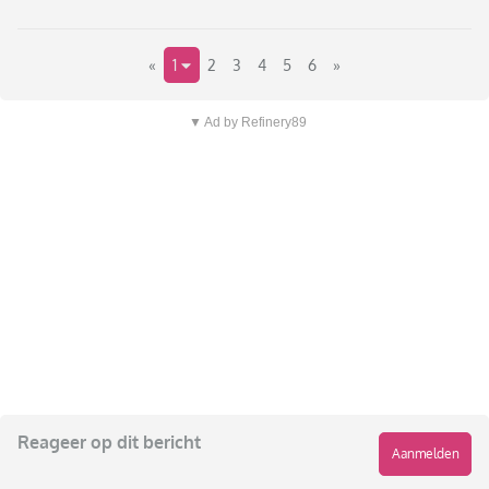
«
1
2
3
4
5
6
»
▼ Ad by Refinery89
Reageer op dit bericht
Aanmelden