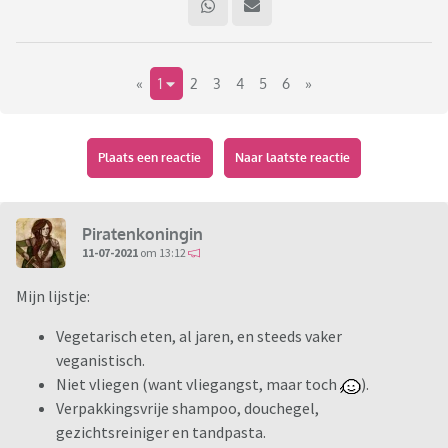
«
1
2
3
4
5
6
»
Plaats een reactie
Naar laatste reactie
Piratenkoningin
11-07-2021
om 13:12
Mijn lijstje:
Vegetarisch eten, al jaren, en steeds vaker
veganistisch.
Niet vliegen (want vliegangst, maar toch
).
Verpakkingsvrije shampoo, douchegel,
gezichtsreiniger en tandpasta.