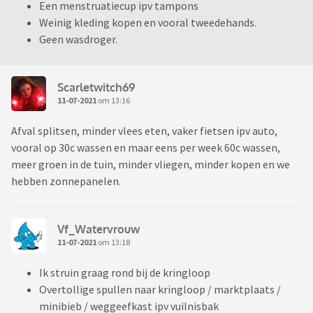
Een menstruatiecup ipv tampons
Weinig kleding kopen en vooral tweedehands.
Geen wasdroger.
Scarletwitch69
11-07-2021
om 13:16
Afval splitsen, minder vlees eten, vaker fietsen ipv auto,
vooral op 30c wassen en maar eens per week 60c wassen,
meer groen in de tuin, minder vliegen, minder kopen en we
hebben zonnepanelen.
Vf_Watervrouw
11-07-2021
om 13:18
Ik struin graag rond bij de kringloop
Overtollige spullen naar kringloop / marktplaats /
minibieb / weggeefkast ipv vuilnisbak